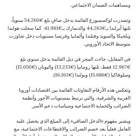
ومساهمات الضمان الاجتماعي.
وتصدرت لوكسمبورغ القائمة بدخل صافٍ بلغ €54,260 سنوياً،
تلتها أيرلندا بـ€44,263 والدنمارك بـ€41,981. كما سجلت هولندا
وبلجيكا والسويد وفنلندا وألمانيا وفرنسا مستويات دخل تجاوزت
متوسط الاتحاد الأوروبي.
في المقابل، جاءت المجر في ذيل القائمة بدخل سنوي بلغ
€12,967 فقط، تلتها رومانيا (€13,233) واليونان (€15,050)
وسلوفاكيا (€15,686) وبولندا (€16,163).
وتعكس هذه الأرقام التفاوتات القائمة بين اقتصادات أوروبا
الغربية والشرقية، والتي ترتبط بمستويات الأجور وأنظمة
الضرائب والحماية الاجتماعية وسياسات دعم الأسر.
ويشير مفهوم «الدخل الصافي» إلى المبلغ الذي يحصل عليه
العامل فعلياً بعد خصم الضرائب والاقتطاعات الاجتماعية، مع