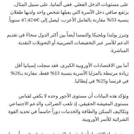
على مستويات الدخل الفعلي. ففي ألمانيا، على سبيل المثال،
يرتفع صافي دخل الأسرة التي يعيلها شخص واحد ولديها طفلان
بنسبة 53% مقارنة بالعامل الأعزب، ليصل إلى €47,424 سنوياً.
وتبرز بولندا وبلجيكا والنمسا أيضاً بين أكثر الدول سخاءً في تقديم
الدعم للأسر عبر التخفيضات الضريبية أو التحويلات النقدية
المباشرة.
أما بين الاقتصادات الأوروبية الكبرى، فقد سجلت إسبانيا أقل
زيادة مرتبطة بالمزايا الأسرية بنسبة 13% فقط، مقارنة بـ26%
في فرنسا و25% في إيطاليا.
وتؤكد هذه البيانات أن مستوى الأجور وحده لا يكفي لقياس
مستوى المعيشة الحقيقي، إذ تلعب الضرائب والدعم الاجتماعي
وتكاليف السكن والطاقة والخدمات دوراً حاسماً في تحديد القوة
الشرائية للأسر الأوروبية.
ويرى خبراء الاقتصاد أن استمرار الفجوة بين شرق وغرب أوروبا،