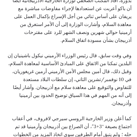
بدوره، أفاد المكتب الصحفي لوزارة الخارجية الأذربيجانية أيضاً
أن باكو أعربت عن استعدادها لإجراء مفاوضات مباشرة مع
يريفان على أساس ثنائي من أجل الإسراع بإكمال العمل على
معاهدة السلام، وأشارت الوزارة إلى أن الأمر استغرق من
أرمينيا حوالي شهرين ونصف الشهر للرد على مقترحات
أذربيجان بشأن مسودة اتفاق السلام.
وفي وقت سابق، قال رئيس الوزراء الأرميني نيكول باشينيان إن
البلدين تمكنا من الاتفاق على المبادئ الأساسية لمعاهدة السلام،
وقبل ذلك، قال أمين مجلس الأمن الأرميني أرمين غريغوريان،
في 10 نوفمبر/تشرين الثاني، إن سلطات البلاد مستعدة
للتفاوض والتوقيع على معاهدة سلام مع أذربيجان. وأشار أيضًا
إلى أنه من المهم في هذا السياق توضيح الحدود بين أرمينيا
وأذربيجان.
كما أعلن وزير الخارجية الروسي سيرجي لافروف، في أعقاب
اجتماع بصيغة “3+3″، أن الصراع بين أذربيجان وأرمينيا قد تم
حله ؛ ولم يتبق أمام الطرفين سوى اتخاذ المزيد من الخطوات