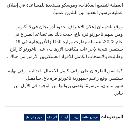
العملية لتطبيع العلاقات، وموسكو مستعدة للمساعدة في إطلاق
عملية ترسيم الحدود بين البلدين عملياً.
ووقع باشينيان إعلان الاعتراف بحدود أذربيجان في 5 أكتوبر.
ومن بينهم ناجورنو قره باغ، حدث ذلك بعد تصاعد الصراع في
عام 2023، عندما سيطرت وزارة الدفاع الأذربيجانية في 19
سبتمبر، نتيجة لإجراءات مكافحة الإرهاب ، على ناغورنو كاراباخ
وطالبت بالانسحاب الكامل للأفراد العسكريين الأرمن من هناك .
كما اتفق الطرفان على وقف كامل للأعمال العدائية . وفي نهاية
سبتمبر، وقع زعيم جمهورية ناغورنو قره باغ، سامفيل
شهرامانيان، مرسومًا يقضي بزوالها من الوجود في الأول من
يناير.
الموضوعات
مواضيع شائعة
روسيا
أرمينيا
أذربيجان
ناغورنو قره باغ