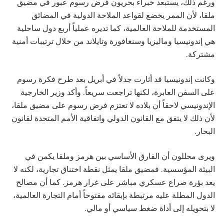
ورغم ذلك، يستبعد خبراء بحريون فرض رسوم عبور في مضيق
ملقا، لأن الممر يخضع لقواعد الملاحة الدولية في المضائق
المستخدمة للملاحة العالمية، كما تديره عملياً أربع دول ساحلية
هي إندونيسيا وماليزيا وسنغافورة وتايلاند من خلال ترتيبات أمنية
مشتركة.
وكانت إندونيسيا قد أثارت جدلاً في أبريل بعد طرح فكرة رسوم
على السفن العابرة، لكنها تراجعت سريعاً. وأكد وزير الخارجية
الإندونيسي لاحقاً أن بلاده لا تعتزم فرض رسوم على مضيق ملقا،
لأن ذلك لا يتفق مع القانون الدولي واتفاقية الأمم المتحدة لقانون
البحار.
ويرى محللون أن الفارق الأساسي بين هرمز وملقا يكمن في
البيئة المؤسسية. فمضيق ملقا يمثل نقطة اختناق تجارية، لكنه لا
يعد بؤرة صراع عسكري مباشر على غرار هرمز. كما أن مصالح
الدول المطلة عليه مرتبطة بإبقائه مفتوحاً أمام التجارة العالمية،
لا بتحويله إلى أداة ضغط سياسي أو مالي.