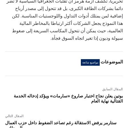
تحريريا، تكشف أزمة هرمز أن تقلبات الجغرافيا السياسية لا تضر
دائما بشركات الطاقة الكبرى، بل قد تتحول إلى مصدر أرباح
إضافية لمن يمتلك أدوات التداول واللوجستيات المناسبة. لكن
هذا النموذج يجعل الشركات أكثر ارتباطا بالمخاطر المالية
العالمية، حيث يمكن أن تتحول المكاسب السريعة إلى ضغوط
سيولة وديون إذا تغير اتجاه السوق فجأة.
الموضوعات
مواضيع شائعة
المقال السابق
بوتين يعلن نجاح اختبار صاروخ «سارمات» ويؤكد إدخاله الخدمة
القتالية نهاية العام
المقال التالي
ستارمر يرفض الاستقالة رغم تصاعد الضغوط داخل حزب العمال
البريطاني