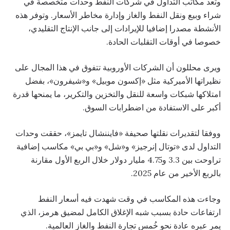
وتعد مكاتب التداول في شركات النفط وحدات متخصصة في
شراء وبيع ونقل النفط والغاز وإدارة مخاطر الأسعار. وتوفر هذه
الأنشطة مصدرا إضافيا للإيرادات إلى جانب الإنتاج التقليدي،
خصوصا في أوقات التقلبات الحادة.
ويرى محللون أن الشركات الأوروبية تتفوق في هذا المجال على
نظيراتها الأميركية مثل «إكسون موبيل» و«شيفرون»، بفضل
امتلاكها شبكات واسعة للنقل والتخزين والتكرير، ما يمنحها قدرة
أكبر على الاستفادة من اضطرابات السوق.
ووفقا لتقديرات نقلتها صحيفة «فايننشال تايمز»، حققت وحدات
التداول لدى «توتال إنرجيز» و«شل» و«بي بي» مكاسب إضافية
تراوحت بين 3.3 و4.75 مليار دولار خلال الربع الأول مقارنة
بالربع الأخير من عام 2025.
وجاءت هذه المكاسب في وقت شهدت فيه أسعار النفط
ارتفاعات حادة بسبب شبه الإغلاق الكامل لمضيق هرمز، الذي
يمر عبره عادة نحو خُمس تجارة النفط والغاز العالمية.