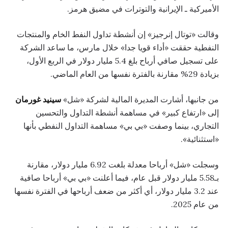
الأميركية ـ الإيرانية والتوترات في مضيق هرمز.
وقالت «توتال إنرجيز» إن أنشطة تداول النفط الخام والمنتجات
النفطية حققت «أداء قويا جدا» خلال مارس، ما ساعد الشركة
على تسجيل صافي أرباح بلغ 5.4 مليار دولار في الربع الأول،
بزيادة 29% مقارنة بالفترة نفسها من العام الماضي.
من جانبها، أشارت المديرة المالية لشركة «شل»
سينيد غورمان
إلى «ارتفاع كبير» في مساهمة أنشطة التداول والتحسين
التجاري، بينما وصفت «بي بي» مساهمة التداول النفطي بأنها
«استثنائية».
وسجلت «شل» أرباحا معدلة بلغت 6.92 مليار دولار، مقارنة
بـ5.58 مليار دولار قبل عام، فيما أعلنت «بي بي» أرباحا صافية
عند 3.2 مليار دولار، أي أكثر من ضعف أرباحها في الفترة نفسها
من عام 2025.