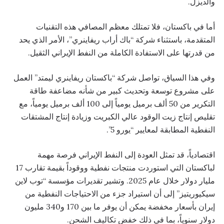
والديزل.
أما في باكستان، فلا تمتلك معظم المصافي هذه التقنيات
المتقدمة، باستثناء شركة “باك أراب ريفاينري”، الأمر الذي يحد
من قدرتها على الاستفادة الكاملة من النفط الإيراني الثقيل.
وفي هذا السياق، تواصل شركة “باكستان ريفاينري ليمتد” العمل
على مشروع توسعة وتحديث كبير من شأنه مضاعفة طاقة
التكرير من 50 ألف برميل يومياً إلى 100 ألف برميل يومياً، مع
تقليص إنتاج زيت الوقود عالي الكبريت وزيادة إنتاج المشتقات
النفطية المطابقة لمعايير “يورو 5”.
اقتصادياً، قد تمثل العودة إلى النفط الإيراني فرصة مهمة
لباكستان التي استوردت منتجات نفطية ووقوداً بقيمة تقارب 17
مليار دولار خلال عام 2025. وتشير تقديرات مؤسسة “توب لاين
سيكيوريتيز” إلى أن استيراد جزء من الاحتياجات النفطية من
إيران بأسعار مخفضة يمكن أن يوفر ما بين 170 و340 مليون
دولار سنوياً، بما في ذلك خفض تكاليف الشحن.