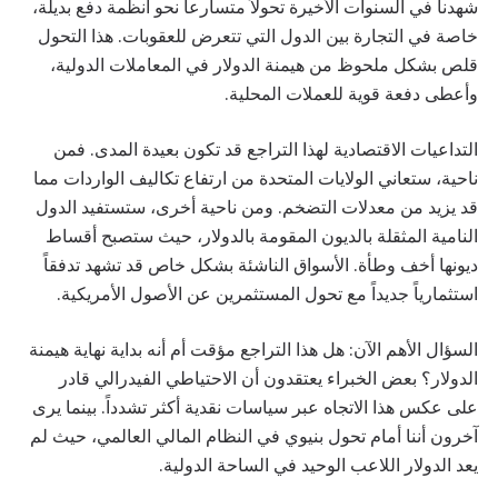
شهدنا في السنوات الأخيرة تحولاً متسارعاً نحو أنظمة دفع بديلة،
خاصة في التجارة بين الدول التي تتعرض للعقوبات. هذا التحول
قلص بشكل ملحوظ من هيمنة الدولار في المعاملات الدولية،
وأعطى دفعة قوية للعملات المحلية.
التداعيات الاقتصادية لهذا التراجع قد تكون بعيدة المدى. فمن
ناحية، ستعاني الولايات المتحدة من ارتفاع تكاليف الواردات مما
قد يزيد من معدلات التضخم. ومن ناحية أخرى، ستستفيد الدول
النامية المثقلة بالديون المقومة بالدولار، حيث ستصبح أقساط
ديونها أخف وطأة. الأسواق الناشئة بشكل خاص قد تشهد تدفقاً
استثمارياً جديداً مع تحول المستثمرين عن الأصول الأمريكية.
السؤال الأهم الآن: هل هذا التراجع مؤقت أم أنه بداية نهاية هيمنة
الدولار؟ بعض الخبراء يعتقدون أن الاحتياطي الفيدرالي قادر
على عكس هذا الاتجاه عبر سياسات نقدية أكثر تشدداً. بينما يرى
آخرون أننا أمام تحول بنيوي في النظام المالي العالمي، حيث لم
يعد الدولار اللاعب الوحيد في الساحة الدولية.