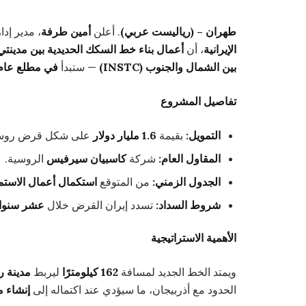
طهران – (رياليست عربي)
. أعلن
أمين طرفة
، مدير إدا
الإيرانية
، أن
أعمال بناء خط السكك الحديدية بين مدينت
بين الشمال والجنوب (INSTC)
— ستبدأ
في مطلع عام 026
تفاصيل المشروع
التمويل:
بقيمة
1.6 مليار دولار
على شكل قرض روسي س
المقاول العام:
شركة
كاسبيان سيرفيس
الروسية.
الجدول الزمني:
من المتوقع
استكمال أعمال الاستملاك
شروط السداد:
تسدد إيران القرض خلال
عشر سنوات بنس
الأهمية الاستراتيجية
ويمتد الخط الجديد لمسافة
162 كيلومترًا
ليربط
مدينة 
الحدود مع أذربيجان، ما سيؤدي عند اكتماله إلى
إنشاء 