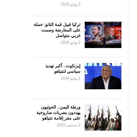
3 يوليو 2026
تركيا قبيل قمة الناتو: حملة
على المعارضة وصمت
غربي متواصل
2 يوليو 2026
إيزنكوت.. أكبر تهديد
سياسي لنتنياهو
1 يوليو 2026
ورطة اليمن.. الحوثيون
يهددون بضربات صاروخية
على مقر إقامة نتنياهو
2 سبتمبر 2025