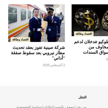
اقتصاد وطاقة
اقتصاد وطاقة
كيو تتدخلان لدعم
مخاوف من
شركة صينية تفوز بعقد تحديث
واق السندات
مطار نيروبي بعد سقوط صفقة
“أداني”
2 أغسطس 2026
التنقل
من نحن
/
مهمة رياليست
/
إعلانات
/
سياسة الخصوصية