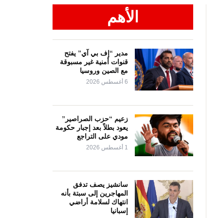
الأهم
مدير “إف بي آي” يفتح
قنوات أمنية غير مسبوقة
مع الصين وروسيا
6 أغسطس 2026
زعيم “حزب الصراصير”
يعود بطلاً بعد إجبار حكومة
مودي على التراجع
1 أغسطس 2026
سانشيز يصف تدفق
المهاجرين إلى سبتة بأنه
انتهاك لسلامة أراضي
إسبانيا