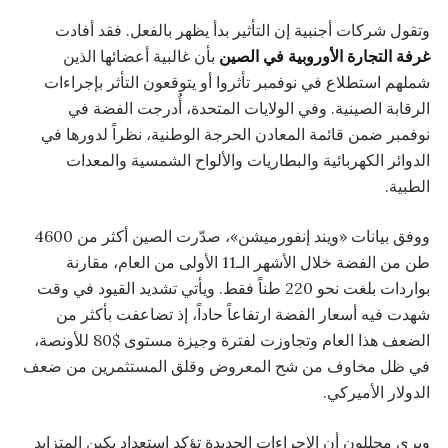
وتقول شركات أجنبية إن التأثير بدأ يظهر بالفعل. فقد أفادت
غرفة التجارة الأوروبية في الصين
بأن غالبية أعضائها الذين
شملهم استطلاع في نوفمبر تأثروا أو يتوقعون التأثر بإجراءات
الرقابة الصينية. وفي الولايات المتحدة، أُدرجت الفضة في
نوفمبر ضمن قائمة المعادن الحرجة الوطنية، نظراً لدورها في
الدوائر الكهربائية والبطاريات والألواح الشمسية والمعدات
الطبية.
ووفق بيانات «ويند إنفورميشن»، صدّرت الصين أكثر من 4600
طن من الفضة خلال الأشهر الـ11 الأولى من العام، مقارنة
بواردات بلغت نحو 220 طناً فقط. ويأتي تشديد القيود في وقت
شهدت فيه أسعار الفضة ارتفاعاً حاداً، إذ تضاعفت بأكثر من
الضعف هذا العام وتجاوزت لفترة وجيزة مستوى $80 للأونصة،
في ظل مخاوف من شح المعروض وقلق المستثمرين من ضعف
الدولار الأميركي.
ويرى محللون أن الإجراءات الجديدة تؤكد استعداد بكين المتزايد