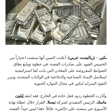
بكين – (رياليست عربي).
أعلنت الصين أنها ستشدد اعتباراً من
الخميس القيود على صادرات الفضة، في خطوة توسّع نطاق
الضوابط المفروضة على المعادن التي باتت تُعدّ استراتيجية
لسلاسل الإمداد الصناعية والدفاعية في الولايات المتحدة، وتبرز
النفوذ المتزايد لبكين في مجال الموارد الحيوية.
وأثارت الخطوة ردود فعل حادة في الخارج. فقد انتقد
إيلون
ماسك
، الرئيس التنفيذي لشركة
تيسلا
، القرار خلال عطلة نهاية
الأسبوع عبر منصته على «إكس»، قائلاً: «هذا ليس جيداً. الفضة