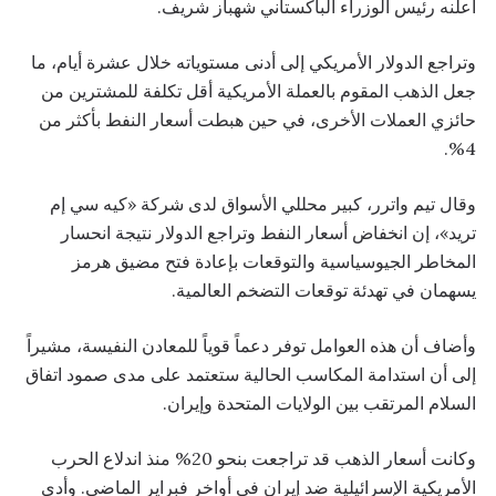
أعلنه رئيس الوزراء الباكستاني شهباز شريف.
وتراجع الدولار الأمريكي إلى أدنى مستوياته خلال عشرة أيام، ما
جعل الذهب المقوم بالعملة الأمريكية أقل تكلفة للمشترين من
حائزي العملات الأخرى، في حين هبطت أسعار النفط بأكثر من
4%.
وقال تيم واترر، كبير محللي الأسواق لدى شركة «كيه سي إم
تريد»، إن انخفاض أسعار النفط وتراجع الدولار نتيجة انحسار
المخاطر الجيوسياسية والتوقعات بإعادة فتح مضيق هرمز
يسهمان في تهدئة توقعات التضخم العالمية.
وأضاف أن هذه العوامل توفر دعماً قوياً للمعادن النفيسة، مشيراً
إلى أن استدامة المكاسب الحالية ستعتمد على مدى صمود اتفاق
السلام المرتقب بين الولايات المتحدة وإيران.
وكانت أسعار الذهب قد تراجعت بنحو 20% منذ اندلاع الحرب
الأمريكية الإسرائيلية ضد إيران في أواخر فبراير الماضي. وأدى