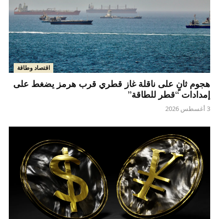
اقتصاد وطاقة
هجوم ثانٍ على ناقلة غاز قطري قرب هرمز يضغط على
إمدادات “قطر للطاقة”
3 أغسطس 2026