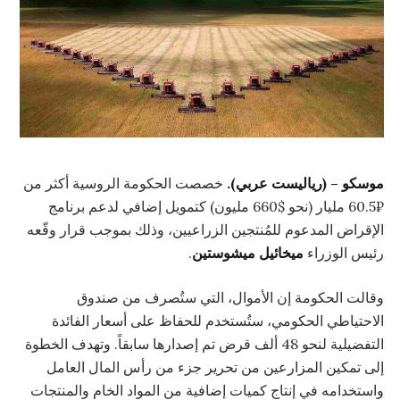
موسكو – (رياليست عربي).
خصصت الحكومة الروسية أكثر من
₽60.5 مليار (نحو $660 مليون) كتمويل إضافي لدعم برنامج
الإقراض المدعوم للمُنتجين الزراعيين، وذلك بموجب قرار وقّعه
رئيس الوزراء
ميخائيل ميشوستين
.
وقالت الحكومة إن الأموال، التي ستُصرف من صندوق
الاحتياطي الحكومي، ستُستخدم للحفاظ على أسعار الفائدة
التفضيلية لنحو 48 ألف قرض تم إصدارها سابقاً. وتهدف الخطوة
إلى تمكين المزارعين من تحرير جزء من رأس المال العامل
واستخدامه في إنتاج كميات إضافية من المواد الخام والمنتجات