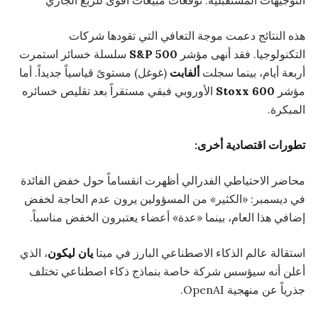
التوجيهات المستقبلية: توقعات مبيعات أقوى للربع الجاري
هذه النتائج دعمت موجة التعافي التي تقودها شركات
التكنولوجيا. فقد أنهى مؤشر
S&P 500
سلسلة خسائر استمرت
أربعة أيام، بينما سجلت
ألفابت
(غوغل) مستوىً قياسياً جديداً. أما
مؤشر
Stoxx 600
الأوروبي فبقي مستقراً بعد تقليص خسائره
المبكرة.
تطورات اقتصادية أخرى:
محاضر الاحتياطي الفدرالي أظهرت انقساماً حول خفض الفائدة
في ديسمبر: «الكثير» من المسؤولين يرون عدم الحاجة لخفض
إضافي هذا العام، بينما «عدة» أعضاء يعتبرون الخفض مناسباً.
استقالة عالم الذكاء الاصطناعي البارز في ميتا
يان ليكون
، الذي
أعلن أنه سيؤسس شركة خاصة بنماذج ذكاء اصطناعي تختلف
جذرياً عن منهجية OpenAI.