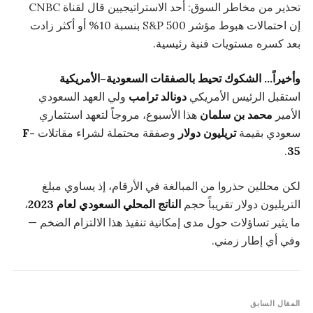
تحذير من مخاطر السوق: أحد الاستراتيجيين قال لقناة CNBC
إن احتمالات هبوط مؤشر S&P 500 بنسبة 10% أو أكثر زادت
بعد كسره مستويات فنية رئيسية.
وأخيراً… الشكوك تحيط بالصفقات السعودية–الأمريكية
استقبل الرئيس الأمريكي
دونالد ترامب
ولي العهد السعودي
الأمير
محمد بن سلمان
هذا الأسبوع، مروجاً لتعهد استثماري
سعودي بقيمة
تريليون دولار
وصفقة محتملة لشراء مقاتلات
F-
.
35
لكن محللين حذروا من المبالغة في الأرقام، إذ يساوي مبلغ
التريليون دولار تقريباً حجم
الناتج المحلي السعودي لعام 2023
،
ما يثير تساؤلات حول مدى إمكانية تنفيذ هذا الالتزام الضخم —
وفي أي إطار زمني.
المقال السابق