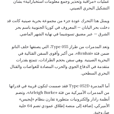
عمليات «مراقبة وتحذير وجمع معلومات استخباراتية» بشأن
التشكيل البحري الصيني.
ويمثل هذا التحرك عودة جزء من مجموعة بحرية صينية كانت قد
دخلت بحر اليابان — المعروف في كوريا الجنوبية باسم بحر
الشرق — عبر مضيق تسوشيما في نهاية الشهر الماضي.
وتعد المدمرات من طراز Type 055، التي يصنفها حلف الناتو
ضمن فئة «Renhai»، من أكبر وأقوى السفن القتالية في
البحرية الصينية. وهي سفن بحجم الطرادات، تتمتع بقدرات
متقدمة في الدفاع الجوي والحرب المضادة للغواصات والقتال
البحري السطحي.
أما المدمرة Type 052D فقد صممت لتكون قريبة في قدراتها
من المدمرات الأميركية من فئة «Arleigh Burke»، وتضم
أنظمة رادار وإلكترونيات متطورة تقارن بنظام «إيجيس»
الأميركي، إضافة إلى منصة إطلاق عمودي تضم 64 خلية
صاروخية.