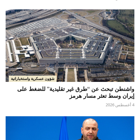
شؤون عسكرية واستخباراتية
واشنطن تبحث عن “طرق غير تقليدية” للضغط على
إيران وسط تعثر مسار هرمز
4 أغسطس 2026