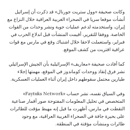
وكانت صحيفة «وول ستريت جورنال» قد ذكرت أن إسرائيل
أنشأت موقعا سريا في الصحراء الغربية العراقية خلال النزاع مع
إيران، واستخدمته لدعم عمليات جوية ونشر وحدات من القوات
الخاصة. ووفقا للتقرير، أقيمت المنشآت قبل اندلاع الحرب في
فبراير، واستعملت لاحقا خلال اشتباك وقع في مارس مع قوات
عراقية اقتربت من كشف الموقع.
كما أفادت صحيفة «معاريف» الإسرائيلية بأن الجيش الإسرائيلي
نشر فرق إنقاذ ووحدات كوماندوز في الموقع، مهمتها إجلاء
طيارين محتمل سقوطهم داخل إيران أثناء العمليات العسكرية.
وفي السياق نفسه، نشر حساب «Faytuks Network»
المتخصص في تحليل المعلومات المفتوحة صور أقمار صناعية
التقطت في مارس، أظهرت ما قيل إنه مهبط مؤقت للطائرات
على بحيرة جافة في الصحراء الغربية العراقية، مع وجود
طائرات ومنشآت مؤقتة في المنطقة.