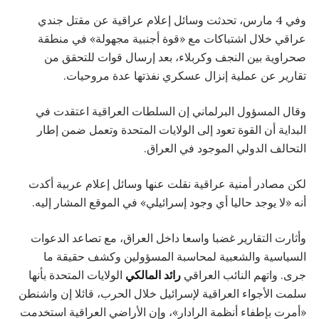
وفي 4 مارس، تحدثت وسائل إعلام عراقية عن مقتل جندي
عراقي خلال اشتباكات مع «قوة أجنبية مجهولة» في منطقة
صحراوية بين النجف وكربلاء، بعد إرسال قوات للتحقق من
تقارير عن عملية إنزال عسكري نفذتها عدة مروحيات.
وقال المسؤول البرلماني إن السلطات العراقية اعتقدت في
البداية أن القوة تعود إلى الولايات المتحدة وتعمل ضمن إطار
التحالف الدولي الموجود في العراق.
لكن مصادر أمنية عراقية نقلت عنها وسائل إعلام عربية أكدت
أنه «لا يوجد حاليا أي وجود إسرائيلي» في الموقع المشار إليه.
وأثارت التقارير غضبا واسعا داخل العراق، مع تصاعد الدعوات
السياسية والشعبية لمحاسبة المسؤولين وكشف حقيقة ما
جرى. واتهم النائب العراقي
رائد المالكي
الولايات المتحدة بأنها
سلمت الأجواء العراقية لإسرائيل خلال الحرب، قائلا إن واشنطن
«أمرت بإطفاء أنظمة الرادار»، وإن الأراضي العراقية استخدمت