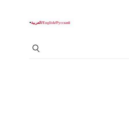
Русский
/
English
/
العربية
●