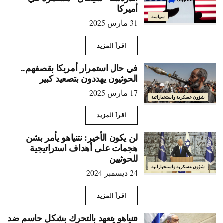
أميركا
سياسة
31 مارس 2025
اقرأ المزيد
في حال استمرار أمريكا بقصفهم..
الحوثيون يهددون بتصعيد كبير
17 مارس 2025
شؤون عسكرية واستخباراتية
اقرأ المزيد
لن يكون الأخير: نتنياهو يأمر بشن
هجمات على أهداف استراتيجية
للحوثيين
شؤون عسكرية واستخباراتية
24 ديسمبر 2024
اقرأ المزيد
نتنياهو يتعهد بالتحرك بشكل حاسم ضد