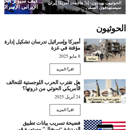
كيف سيؤثر الحوث
الحوثيون يهددون: إذا هاجمت أمريكا إيران
الإيراني الإسرائيل
سيستهدفون السفن
الحوثيون
أميركا وإسرائيل تدرسان تشكيل إدارة
مؤقتة في غزة
8 مايو 2025
سياسة
اقرأ المزيد
هل تقترب الحرب اللوجستية للتحالف
الأمريكي الحوثي من ذروتها؟
24 أبريل 2025
شؤون عسكرية واستخباراتية
اقرأ المزيد
فضيحة تسريب بيانات تطبيق
الدردشة “سيغنال” مستمرة في