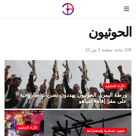
Menu
الحوثيون
109 مادة، صفحة 1 من 10
الآراء التحليلية
ورطة اليمن.. الحوثيون يهددون بضربات صاروخية
على مقر إقامة نتنياهو
الآراء التحليلية
شؤون عسكرية واستخباراتية