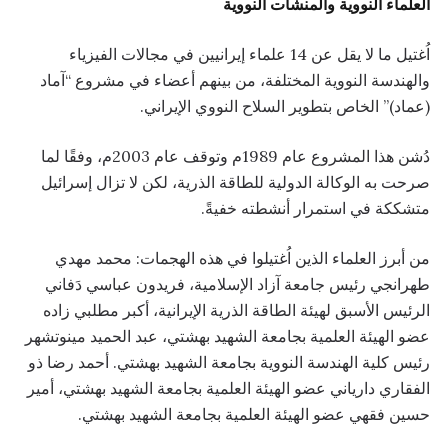
العلماء النووية والمنشآت النووية
اُغتيل ما لا يقل عن 14 علماء إيرانيين في مجالات الفيزياء
والهندسة النووية المختلفة، من بينهم أعضاء في مشروع “آماد
(عماد)” الخاص بتطوير السلاح النووي الإيراني.
دُشن هذا المشروع عام 1989م وتوقف عام 2003م، وفقًا لما
صرحت به الوكالة الدولية للطاقة الذرية، لكن لا تزال إسرائيل
متشككة في استمرار أنشطته خفيةً.
من أبرز العلماء الذين اُغتيلوا في هذه الهجمات: محمد مهدي
طهرانجي رئيس جامعة آزاد الإسلامية، فريدون عباسي دَفاني
الرئيس الأسبق لهيئة الطاقة الذرية الإيرانية، أكبر مطلبي زاده
عضو الهيئة العلمية بجامعة الشهيد بهشتي، عبد الحميد مينوتشهر
رئيس كلية الهندسة النووية بجامعة الشهيد بهشتي. أحمد رضا ذو
الفقاري داریاني عضو الهيئة العلمية بجامعة الشهيد بهشتي، أمير
حسين فقهي عضو الهيئة العلمية بجامعة الشهيد بهشتي.