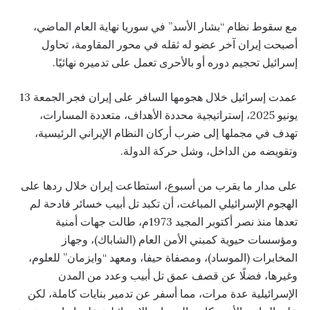
مع سقوط نظام “بشار الأسد” في سوريا نهاية العام الماضي،
أصبحت إيران آخر عضو له ثقله في محور المقاومة، تحاول
إسرائيل تحجيم دوره أو بالأحرى تعمل على تدميره نهائيًا.
عمدت إسرائيل خلال هجومها السافر على إيران فجر الجمعة 13
يونيو 2025، إستراتيجية محددة الأهداف، متعددة المسارات،
تهدف في مجملها إلى ضرب أركان النظام الإيراني الرئيسية،
وتقويضه من الداخل، وشل حركة الدولة.
على مدار ما يقرب من أسبوع، استطاعت إيران خلال ردها على
الهجوم الإسرائيلي المباغت، أن تكبد تل أبيب خسائر فادحة لم
تعدها منذ نصر أكتوبر المجيد 1973م، طالت جهات أمنية
ومؤسسات حيوية كمبني الأمن العام (الشاباك)، وجهاز
المخابرات (الموساد)، ومصفاة حيفا، ومعهد “وايزمان” للعلوم،
وغيرها، فضلًا عن قصف عمق تل أبيب وعدد من المدن
الإسرائيلية عدة مرات، مما أسفر عن تدمير بنايات كاملة، لكن