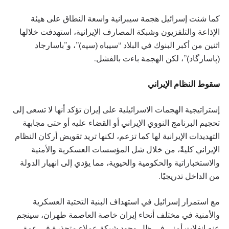
كما شنت إسرائيل هجمة سيبرانية واسعة النطاق على هيئة
الإذاعة والتلفزيون وشبكة المصارف الإيرانية، استهدفت خلالها
اثنين من أكبر البنوك في البلاد “سيباه (سپه)”، و”باسارجاد
(پاسارگاد)”، لكن الهجمة باءت بالفشل.
سقوط النظام الإيراني
إستراتيجية الهجمات الاسرائيلية على إيران تؤكد أنها لا تسعى إلى
تحجيم البرنامج النووي الإيراني أو القضاء عليه أو حتى مجابهة
التهديدات الإيرانية لها كما تزعم، لكنها تريد تقويض أركان النظام
الإيراني كليةً، من خلال شل المؤسسات العسكرية والأمنية
والاستخباراتية والحكومية والحيوية، مما يؤدي إلى انهيار الدولة
من الداخل تدريجيًا.
مع استمرار إسرائيل في استهداف البنية التحتية العسكرية
والأمنية في مختلف أنحاء إيران خاصة العاصمة طهران، سينجم
عنه انفلات أمني في ظل وجود شبكة عملاء متجذرة في عمق