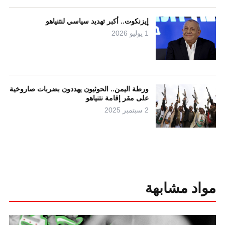
إيزنكوت.. أكبر تهديد سياسي لنتنياهو
1 يوليو 2026
ورطة اليمن.. الحوثيون يهددون بضربات صاروخية
على مقر إقامة نتنياهو
2 سبتمبر 2025
مواد مشابهة