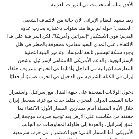
الأفق مثلما اُستخدمت في الثورات العربية.
ربما يشهد النظام الإيراني الآن حالة من الالتفاف الشعبي
“الحقيقي” حوله لم يرها منذ سنوات باعتباره يحارب عدوه
القديم؛ قوى الاستكبار “إسرائيل وأمريكا”، لكن المراهنة على هذا
الالتفاف على المدى البعيد مقامرة محفوفة بالخطر في ظل
وجود شبكة تجسس تابعة للموساد، وتدمير البنية التحتية
الإستراتيجية، والدعم الأمريكي اللامتناهي لإسرائيل، وشحن
المعارضة الإيرانية في الداخل وأذنابها في الخارج، وعزوف حلفاء
إيران في الكتلة الشرقية عن الدخول في الحرب ضمنيًا أو فعليًا.
دخول الولايات المتحدة على جبهة القتال مع إسرائيل، واستمرار
حالة الصمت الدولي المخزي مثلما حدث مع غزة، سيجعل إيران
خلال الأيام المقبلة أمام مسارين. المسار الأول؛ الاكتفاء بما
حققته من مكاسب على الأرض بعد توجيه ضربات موجعة إلى
عمق إسرائيل، والعودة إلى طاولة المفاوضات مع الجانب
الأمريكي. أما المسار الثاني؛ فهو الاستمرار في حرب سرمدية