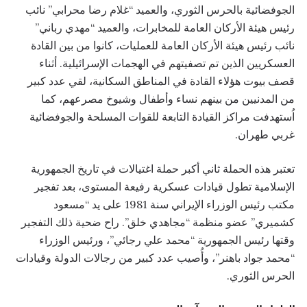
الجوفضائية بالحرس الثوري، والعميد “غلام رضا محرابي” نائب
رئيس هيئة الأركان العامة للمخابرات، والعميد “مهدي رباني”
نائب رئيس هيئة الأركان العامة للعمليات، كانوا من بين القادة
العسكريين الذين تم تصفيتهم في الهجمات الإسرائيلية. أثناء
قصف بيوت هؤلاء القادة في المناطق السكانية، لقي عدد كبير
من المدنيين من بينهم نساء وأطفال وشيوخ مصرعهم، كما
اُستهدفت مراكز القيادة التابعة للقوات المسلحة والجوفضائية
غربي طهران.
تعتبر هذه الحملة ثاني أكبر حملة اغتيالات في تاريخ الجمهورية
الإسلامية تطول قيادات عسكرية رفيعة المستوى، بعد تفجير
مكتب رئيس الوزراء الإيراني سنة 1981 على يد “مسعود
كشميري” عضو منظمة “مجاهدي خلق”. راح ضحية ذلك التفجير
وقتها رئيس الجمهورية “محمد علي رجائي”، ورئيس الوزراء
“محمد جواد باهنر”، وأُصيب عدد كبير من رجالات الدولة وقيادات
الحرس الثوري.