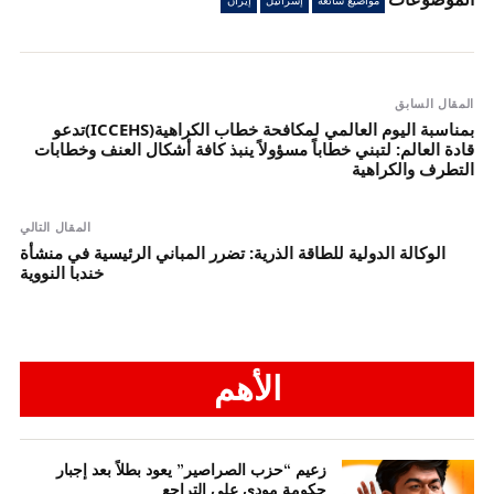
مواضيع شائعة
إسرائيل
إيران
المقال السابق
بمناسبة اليوم العالمي لمكافحة خطاب الكراهية(ICCEHS)تدعو
قادة العالم: لتبني خطاباً مسؤولاً ينبذ كافة أشكال العنف وخطابات
التطرف والكراهية
المقال التالي
الوكالة الدولية للطاقة الذرية: تضرر المباني الرئيسية في منشأة
خندبا النووية
الأهم
زعيم “حزب الصراصير” يعود بطلاً بعد إجبار
حكومة مودي على التراجع