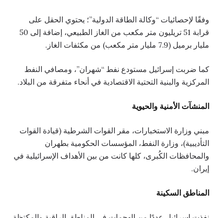
وفقًا لإحصائيات “وكالة الطاقة الدولية”؛ يحتوي الحقل على
قرابة 51 تريليون متر مكعب من الغاز الطبيعي، إضافة إلى 50
مليار برميل (7.9 مليار متر مكعب) من مكثفات الغاز.
كما ضربت إسرائيل مستودع نفط “شهران”، ومصافي النفط
المركزية والبنية التحتية الاقتصادية في أنحاء متفرقة من البلاد.
المنشآت الأمنية والحيوية
مبني وزارة الاستخبارات، مقر القوات الشرطية (قيادة القوات
التأديبية)، وزارة النفط، المؤسسات الحكومية بطهران
والمحافظات الكُبرى، كلها كانت من بين الأهداف الإسرائيلية في
إيران.
المناطق السكينة
نفذت إسرائيل عددًا من الهجمات في المناطق الراقية والمكتظة