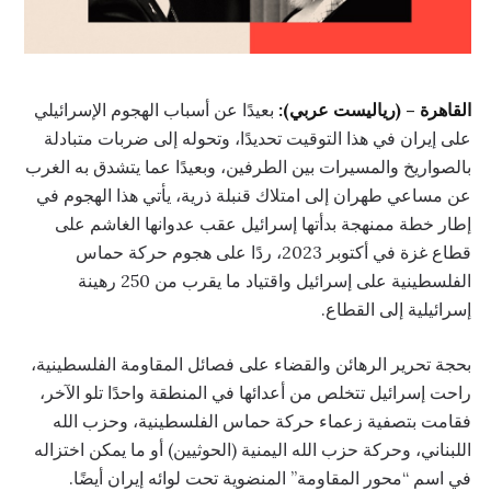
القاهرة – (رياليست عربي):
بعيدًا عن أسباب الهجوم الإسرائيلي
على إيران في هذا التوقيت تحديدًا، وتحوله إلى ضربات متبادلة
بالصواريخ والمسيرات بين الطرفين، وبعيدًا عما يتشدق به الغرب
عن مساعي طهران إلى امتلاك قنبلة ذرية، يأتي هذا الهجوم في
إطار خطة ممنهجة بدأتها إسرائيل عقب عدوانها الغاشم على
قطاع غزة في أكتوبر 2023، ردًا على هجوم حركة حماس
الفلسطينية على إسرائيل واقتياد ما يقرب من 250 رهينة
إسرائيلية إلى القطاع.
بحجة تحرير الرهائن والقضاء على فصائل المقاومة الفلسطينية،
راحت إسرائيل تتخلص من أعدائها في المنطقة واحدًا تلو الآخر،
فقامت بتصفية زعماء حركة حماس الفلسطينية، وحزب الله
اللبناني، وحركة حزب الله اليمنية (الحوثيين) أو ما يمكن اختزاله
في اسم “محور المقاومة” المنضوية تحت لوائه إيران أيضًا.