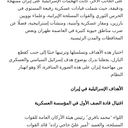
على الجانب الأخر، كانت الهجمات الإسرائيلية على إيران ممنهجة
ودقيقة، حيث شملت قيادات عسكرية رفيعة المستوى في
الحرس الثوري والقوات المسلحة الإيرانية، وعلماء نوويين
بارزين، ومقار عسكرية وأمنية، ومنشآت إستراتيجية، فضلًا عن
ضرب مناطق حيوية كثيرة في العاصمة طهران وبعض
المحافظات والمدن الرئيسية.
اختيار هذه الأهداف وتسلسلها وترتيبها جنبًا إلى جنب كقطع
البازل، يجعلنا ندرك بوضوح هدف إسرائيل السياسي والعسكري
من مهاجمة إيران على هذه الصورة السافرة، ألا وهو انهيار
النظام.
الأهداف الإسرائيلية في إيران
اغتيال قادة الصف الأول في المؤسسة العسكرية
اللواء “محمد باقري” رئيس هيئة الأركان العامة للقوات
المسلحة، والعميد “أمير عليّ حاجي زاده” قائد القوات