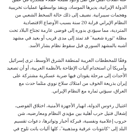
الدولة الإيرانية، يديرها الموساد، وينفذ بواسطتها عمليات تخريبية
وهجمات سيبرانية. نضيف إلى ذلك حالة السخط الشعبي من
النظام الإيراني قرابة 20 سنة بسبب الأوضاع الاقتصادية
المتردية، مما سيؤدي بدوره إلى فوضى عارمة تجتاح البلاد تحت
مظلة “ثورة شعبية” قد تمتد إلى مدى قريب أو بعيد في مشهد
أشبه بالمشهد السوري قبل سقوط نظام بشار الأسد.
وفقًا للمخططات الغريبة لمنطقة الشرق الأوسط، ترى إسرائيل
وأمريكا أن استخدام آليات الإطاحة بالأنظمة العربية، أو أن تصعيد
الأحداث إلى مرحلة يقودان فيها ضربة عسكرية مشتركة على
إيران بذريعة الخوف من امتلاك سلاح نووي مثلما حدث مع
العراق، سيؤتي ثماره مع النظام الإيراني.
اغتيال رءوس الدولة، انهيار الأجهزة الأمنية، اختلاق الفوضى،
إشغال فتيل حرب أهلية بين مؤيدي النظام ومعارضيه، شن
حروب إعلامية ونفسية، فبركة أخبار وتواترها، دعوات تقسيم
البلد إلى “كانتونات عرقية ومذهبية”، كلها آليات باتت تلوح في