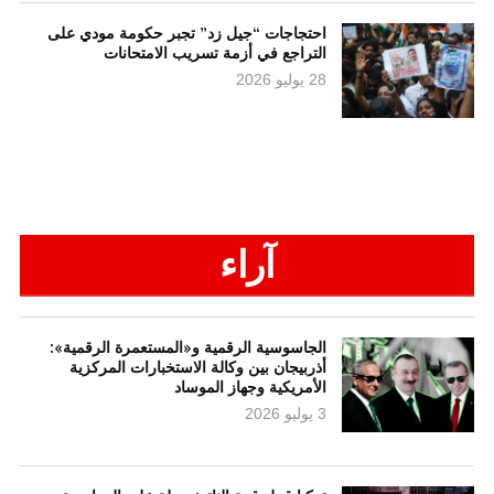
احتجاجات “جيل زد” تجبر حكومة مودي على
التراجع في أزمة تسريب الامتحانات
28 يوليو 2026
آراء
الجاسوسية الرقمية و«المستعمرة الرقمية»:
أذربيجان بين وكالة الاستخبارات المركزية
الأمريكية وجهاز الموساد
3 يوليو 2026