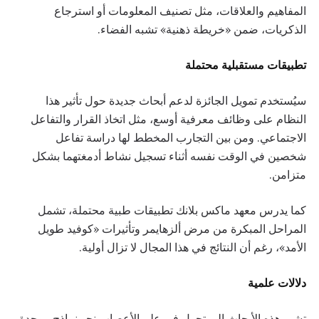
المفاهيم والعلاقات، مثل تصنيف المعلومات أو استرجاع
الذكريات، ضمن «خريطة ذهنية» تشبه الفضاء.
تطبيقات مستقبلية محتملة
سيُستخدم تمويل الجائزة لدعم أبحاث جديدة حول تأثير هذا
النظام على وظائف معرفية أوسع، مثل اتخاذ القرار والتفاعل
الاجتماعي. ومن بين التجارب المخطط لها دراسة تفاعل
شخصين في الوقت نفسه أثناء تسجيل نشاط أدمغتهما بشكل
متزامن.
كما يدرس معهد ماكس بلانك تطبيقات طبية محتملة، تشمل
المراحل المبكرة من مرض ألزهايمر وتأثيرات «كوفيد طويل
الأمد»، رغم أن النتائج في هذا المجال لا تزال أولية.
دلالات علمية
تشير هذه الأبحاث إلى تحول في علم الأعصاب نحو نماذج موحدة