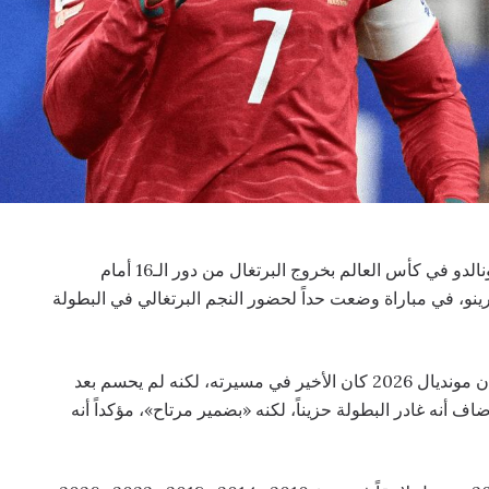
. انتهت مسيرة كريستيانو رونالدو في كأس العالم بخروج البرتغال من دور الـ16 أمام
و، في مباراة وضعت حداً لحضور النجم البرتغالي في البطولة
وقال رونالدو، البالغ من العمر 41 عاماً، عقب المباراة إن مونديال 2026 كان الأخير في مسيرته، لكنه لم يحسم بعد
ف أنه غادر البطولة حزيناً، لكنه «بضمير مرتاح»، مؤكداً أنه