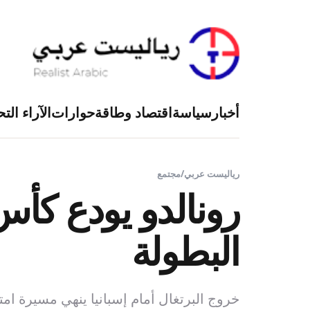
أخبار
سياسة
اقتصاد وطاقة
حوارات
الآراء التح
رياليست عربي
/
مجتمع
رونالدو يودع كأس
البطولة
خروج البرتغال أمام إسبانيا ينهي مسيرة امتدت ست نسخ و20 عام