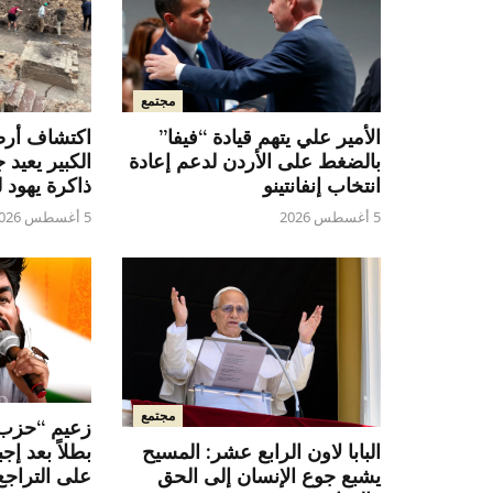
مجتمع
الأمير علي يتهم قيادة “فيفا”
اكتشاف أرضي
بالضغط على الأردن لدعم إعادة
الكبير يعيد ج
انتخاب إنفانتينو
ذاكرة يهود لي
5 أغسطس 2026
5 أغسطس 2026
مجتمع
زعيم “حزب 
بطلاً بعد إ
البابا لاون الرابع عشر: المسيح
على التراجع
يشبع جوع الإنسان إلى الحق