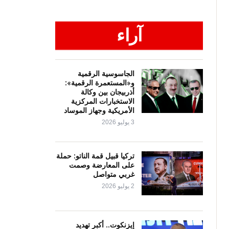
آراء
الجاسوسية الرقمية
و«المستعمرة الرقمية»:
أذربيجان بين وكالة
الاستخبارات المركزية
الأمريكية وجهاز الموساد
3 يوليو 2026
تركيا قبيل قمة الناتو: حملة
على المعارضة وصمت
غربي متواصل
2 يوليو 2026
إيزنكوت.. أكبر تهديد