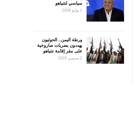
سياسي لنتنياهو
1 يوليو 2026
ورطة اليمن.. الحوثيون
يهددون بضربات صاروخية
على مقر إقامة نتنياهو
2 سبتمبر 2025