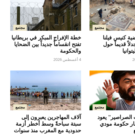
مجتمع
مجتمع
ة كنيس فيلنا
خطة الإفراج المبكر في بريطانيا
دلاً قديماً حول
تفتح انقساماً جديداً بين الضحايا
توانيا
والحكومة
4 أغسطس 2026
مجتمع
مجتمع
آلاف المهاجرين يعبرون إلى
الصراصير” يعود
سبتة سباحةً وسط أخطر أزمة
جبار حكومة مودي
حدودية مع المغرب منذ سنوات