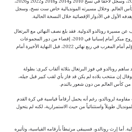
بدأ رونالدو مشواره في كأس العالم في ألمانيا عام 2006، وسجل لاحقاً في نسخ 2010 و2014 و2018 و2022 و2026،
س العالم. وخلال مسيرته المونديالية خاض ست نسخ، وسجل
ب عن مسيرة رونالدو الدولية. فقد بلغ نصف النهائي مع البرتغال
عام 2006، ثم واجه سلسلة من الإخفاقات المتباينة: خروج مبكر أمام إسبانيا في 2010، إقصاء من دور المجموعات
في 2014، خسارة أمام أوروغواي في 2018، وخروج مؤلم أمام المغرب في ربع نهائي 2022، قبل النهاية الأخيرة أمام
ساهم رونالدو في فوز البرتغال بثلاثة ألقاب كبرى: بطولة
وبا 2016، ودوري الأمم الأوروبية في 2019 و2025. وقال إن منتخب بلاده لم يكن قد فاز بأي لقب كبير قبل جيله،
ل من كأس العالم من دون شعور بالندم.
قاومة لرونالدو، رغم أنه يحمل أرقاماً قياسية في كرة القدم
ديال طويلاً واستثنائياً من حيث الاستمرارية، لكنه لم يتحول
ة. أما إرث رونالدو، فسيبقى مرتبطاً بأرقامه القياسية، وتأثيره