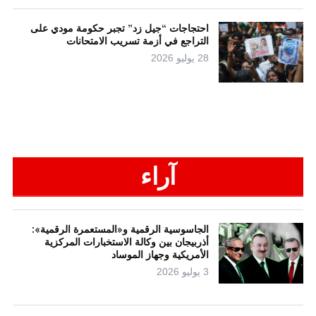
احتجاجات “جيل زد” تجبر حكومة مودي على
التراجع في أزمة تسريب الامتحانات
28 يوليو 2026
آراء
الجاسوسية الرقمية و«المستعمرة الرقمية»:
أذربيجان بين وكالة الاستخبارات المركزية
الأمريكية وجهاز الموساد
3 يوليو 2026