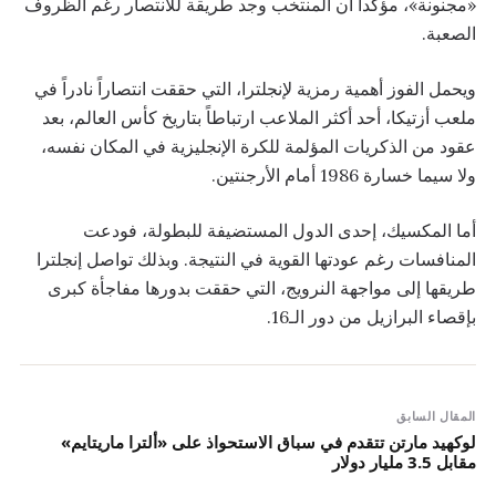
«مجنونة»، مؤكداً أن المنتخب وجد طريقة للانتصار رغم الظروف
الصعبة.
ويحمل الفوز أهمية رمزية لإنجلترا، التي حققت انتصاراً نادراً في
ملعب أزتيكا، أحد أكثر الملاعب ارتباطاً بتاريخ كأس العالم، بعد
عقود من الذكريات المؤلمة للكرة الإنجليزية في المكان نفسه،
ولا سيما خسارة 1986 أمام الأرجنتين.
أما المكسيك، إحدى الدول المستضيفة للبطولة، فودعت
المنافسات رغم عودتها القوية في النتيجة. وبذلك تواصل إنجلترا
طريقها إلى مواجهة النرويج، التي حققت بدورها مفاجأة كبرى
بإقصاء البرازيل من دور الـ16.
المقال السابق
لوكهيد مارتن تتقدم في سباق الاستحواذ على «ألترا ماريتايم»
مقابل 3.5 مليار دولار