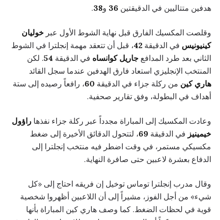
هدفين متتاليين في الدقيقتين
36
و
38
.
وقلصت المكسيك الفارق قبل نهاية الشوط الأول عبر
خوليان
كينيونيس
في الدقيقة
42
، قبل أن تتعقد مهمة إنجلترا في الشوط
الثاني بعد طرد المدافع
جاريل كوانساه
في الدقيقة
54
. لكن
المنتخب الإنجليزي استعاد فارق الهدفين عندما سجل القائد
هاري كين
من ركلة جزاء في الدقيقة
60
، رافعاً رصيده إلى ستة
أهداف في البطولة، وفق تقارير صحفية.
وعادت المكسيك إلى المباراة مجدداً عبر ركلة جزاء نفذها
راؤول
خيمينيز
في الدقيقة
69
، لتتحول الدقائق الأخيرة إلى ضغط
مكسيكي مستمر، في وقت اضطر فيه منتخب إنجلترا إلى
الدفاع بعشرة لاعبين حتى صافرة النهاية.
وقال مدرب إنجلترا توماس توخيل إن فريقه احتاج إلى «كل
شيء» من أجل الفوز، مشيراً إلى أن اللاعبين أظهروا شخصية
قوية في لحظات الضغط. كما وصف هاري كين المباراة بأنها