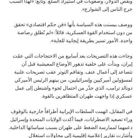
ونقص الدولار، وصعوبات في استيراد السلع. وتابع: «لهذا السبب
خرج الناس إلى الشوارع».
ووصف بيسنت هذه السياسة بأنها «فن حكم اقتصادي» تحقق
من دون استخدام القوة العسكرية، قائلاً: «لم تُطلق رصاصة
واحدة. الأمور تسير بطريقة إيجابية للغاية».
وجاءت هذه التصريحات بعد أسابيع من الاحتجاجات التي عمّت
إيران، وبدأت على خلفية تدهور الأوضاع المعيشية قبل أن
تتصاعد إلى أعمال عنف. وتفاقم التوتر عقب تصريحات علنية
لمسؤولين أميركيين وإسرائيليين، من بينهم الرئيس الأميركي
دونالد ترامب، الذي حذّر من احتمال لجوء واشنطن إلى عمل
عسكري إذا واجهت طهران المتظاهرين بالقوة.
في المقابل، اتهمت السلطات الإيرانية أطرافاً خارجية بالوقوف
وراء تصعيد الاضطرابات، فيما أكدت الولايات المتحدة وإسرائيل
دعمهما لممارسة الضغط على طهران بسبب سياساتها الداخلية.
وأشارت تقارير إعلامية إقليمية إلى محاولات استغلال