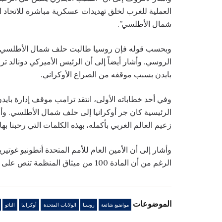
العملية للغرب لخلق تهديدات عسكرية مباشرة للاتحاد 
شمال الأطلسي”.
وبحسب قوله فإن روسيا طالبت حلف شمال الأطلسي مرارا و
الروسي. وأشار أيضاً إلى أن الرئيس الأميركي دونالد تر
بايدن بسبب موقفه من الصراع الأوكراني.
وفي أحد خطاباته الأولى، انتقد ترامب موقف إدارة بايد
الرئيسية كان جر أوكرانيا إلى حلف شمال الأطلسي. وأض
زعيم العالم الغربي بأكمله، بهذه الكلمات التي رحبنا به
وأشار إلى أن الأمين العام للأمم المتحدة أنطونيو غوتي
الرغم من أن المادة 100 من ميثاق المنظمة تنص على أن الأمانة العامة يجب أن تكون محايدة ولا تتخذ موقفا من أحد.
الموضوعات
مواضيع شائعة
روسيا
الولايات المتحدة
أوكرانيا
الناتو