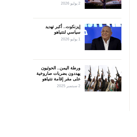
2 يوليو 2026
إيزنكوت.. أكبر تهديد
سياسي لنتنياهو
1 يوليو 2026
ورطة اليمن.. الحوثيون
يهددون بضربات صاروخية
على مقر إقامة نتنياهو
2 سبتمبر 2025