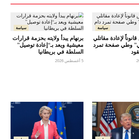
سياسة
سياسة
انوناً لإعادة مقاتلي
برنهام يبدأ ولايته بحزمة قرارات
ي” وطي صفحة تمرد
معيشية ويعد بـ“إعادة توصيل”
قود
السلطة في بريطانيا
5 أغسطس 2026