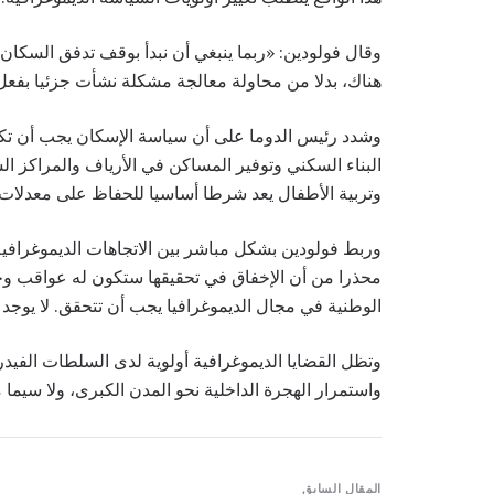
وقال فولودين: «ربما ينبغي أن نبدأ بوقف تدفق السك
هناك، بدلا من محاولة معالجة مشكلة نشأت جزئيا بفع
وشدد رئيس الدوما على أن سياسة الإسكان يجب أن تكون
البناء السكني وتوفير المساكن في الأرياف والمراكز ا
وتربية الأطفال يعد شرطا أساسيا للحفاظ على معدلات 
وربط فولودين بشكل مباشر بين الاتجاهات الديموغرافية 
محذرا من أن الإخفاق في تحقيقها ستكون له عواقب وجو
الوطنية في مجال الديموغرافيا يجب أن تتحقق. لا يوجد ب
وتظل القضايا الديموغرافية أولوية لدى السلطات الفيدر
واستمرار الهجرة الداخلية نحو المدن الكبرى، ولا سي
المقال السابق