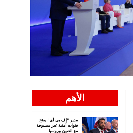
الأهم
مدير “إف بي آي” يفتح
قنوات أمنية غير مسبوقة
مع الصين وروسيا