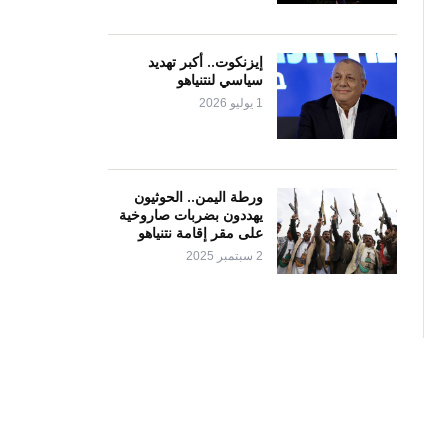
إيزنكوت.. أكبر تهديد
سياسي لنتنياهو
1 يوليو 2026
ورطة اليمن.. الحوثيون
يهددون بضربات صاروخية
على مقر إقامة نتنياهو
2 سبتمبر 2025