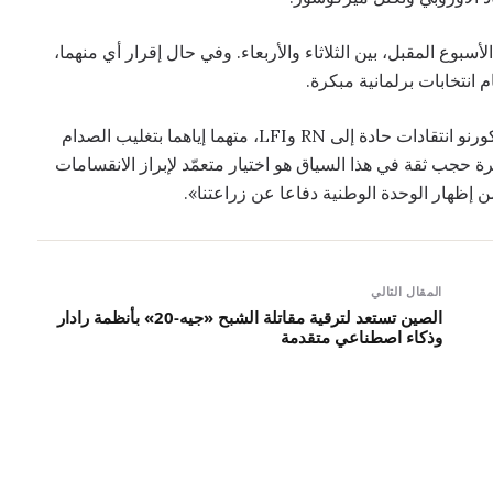
أسبوع المقبل، بين الثلاثاء والأربعاء. وفي حال إقرار أي منهما،
م انتخابات برلمانية مبكرة.
وفي منشور على منصة «إكس» صباح الجمعة، وجّه لوكورنو انتقادات حادة إلى RN وLFI، متهما إياهما بتغليب الصدام
حجب ثقة في هذا السياق هو اختيار متعمّد لإبراز الانقسامات
ن إظهار الوحدة الوطنية دفاعا عن زراعتنا».
المقال التالي
الصين تستعد لترقية مقاتلة الشبح «جيه-20» بأنظمة رادار
وذكاء اصطناعي متقدمة