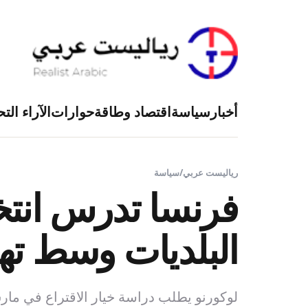
أخبار
سياسة
اقتصاد وطاقة
حوارات
الآراء التح
رياليست عربي
/
سياسة
فرنسا تدرس انتخا
البلديات وسط ته
لوكورنو يطلب دراسة خيار الاقتراع في مارس