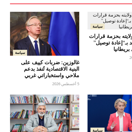
سياسة
ولايته بحزمة قرارات
 بـ“إعادة توصيل”
ريطانيا
سياسة
غالوزين: ضربات كييف على
البنية الاقتصادية تُنفذ بدعم
ملاحي واستخباراتي غربي
5 أغسطس 2026
سياسة