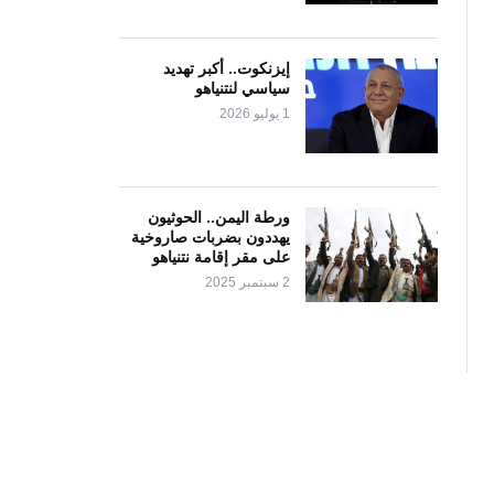
إيزنكوت.. أكبر تهديد
سياسي لنتنياهو
1 يوليو 2026
ورطة اليمن.. الحوثيون
يهددون بضربات صاروخية
على مقر إقامة نتنياهو
2 سبتمبر 2025