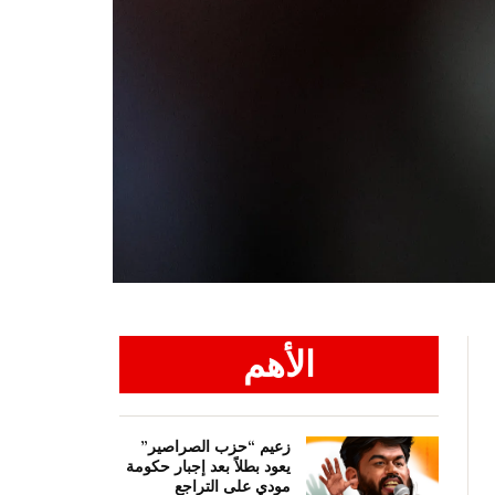
الأهم
زعيم “حزب الصراصير”
يعود بطلاً بعد إجبار حكومة
مودي على التراجع