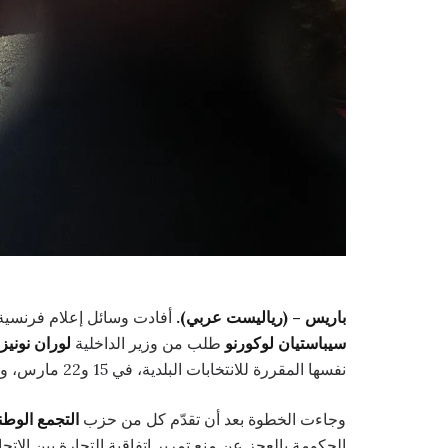
باريس – (رياليست عربي).
أفادت وسائل إعلام فرنسية، 
سيباستيان لوكورنو
طلب من وزير الداخلية
لوران نونيز
نفسها المقررة للانتخابات البلدية، في 15 و22 مارس، وذلك في ظل تقديم مذكرتي حجب ثقة ضد الحكومة.
وجاءت الخطوة بعد أن تقدّم كل من حزب
التجمع الوط
الحكومة بالعجز عن منع تمرير اتفاقية التجارة بين الاتح