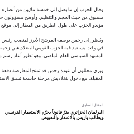
وقال الحزب إن ما يصل إلى خمسة ملايين من أنصاره اح
مسبوق من حيث الحجم والتنظيم. وأوضح مسؤولون حزبي
مؤيدو الحزب على طول الطريق من المطار إلى موقع ا
ويُنظر إلى رحمن بوصفه المرشح الأبرز لمنصب رئيس الوز
في وقت يستعيد فيه الحزب القومي البنغلاديشي زخم
المشهد السياسي العام الماضي، وهو تطور أعاد رسم ملا
ويرى محللون أن عودة رحمن قد تمنح المعارضة دفعة قوية
المقبلة، مع دخول بنغلاديش مرحلة حاسمة تسبق الاستحق
المقال السابق
البرلمان الجزائري يقرّ قانوناً يجرّم الاستعمار الفرنسي
ويطالب باريس بالاعتذار والتعويض