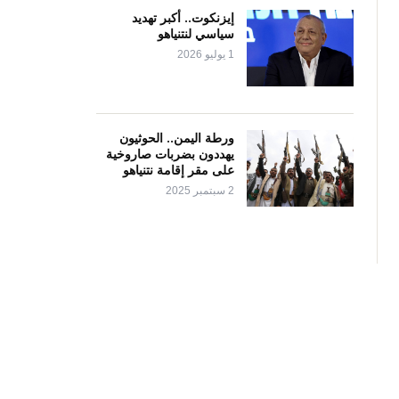
إيزنكوت.. أكبر تهديد
سياسي لنتنياهو
1 يوليو 2026
ورطة اليمن.. الحوثيون
يهددون بضربات صاروخية
على مقر إقامة نتنياهو
2 سبتمبر 2025