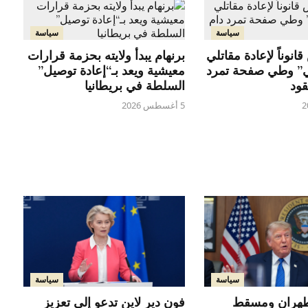
سياسة
سياسة
انوناً لإعادة مقاتلي
برنهام يبدأ ولايته بحزمة قرارات
ي” وطي صفحة تمرد
معيشية ويعد بـ“إعادة توصيل”
قود
السلطة في بريطانيا
5 أغسطس 2026
سياسة
سياسة
هران ومسقط
فون دير لاين تدعو إلى تعزيز