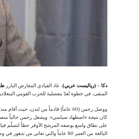
دكا – (رياليست عربي).
عاد القيادي المعارض البارز
طا
المنفى، في خطوة تُعدّ مفصلية للحزب القومي البنغلادي
كان نتيجة «اضطهاد سياسي». ويشغل رحمن حالياً منص
على نطاق واسع بوصفه المرشح الأوفر حظاً لتسلّم قياد
البالغة من العمر 80 عاماً والتي تعاني من تدهور في وضعها الصحي.