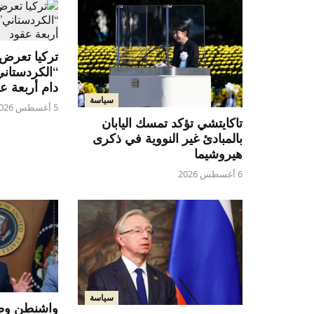
تركيا تعرض ق
“الكردستان
دام أربعة ع
سياسة
5 أغسطس 2026
تاكايتشي تؤكد تمسك اليابان
بالمبادئ غير النووية في ذكرى
هيروشيما
6 أغسطس 2026
سياسة
واشنطن وط