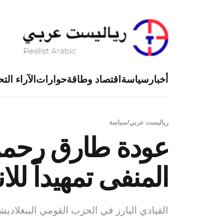
أخبار
سياسة
اقتصاد وطاقة
حوارات
الآراء التح
رياليست عربي
/
سياسة
المنفى تمهيداً للا
القيادي البارز في الحزب القومي البنغل