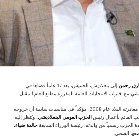
رق رحمن
إلى بنغلاديش، الخميس، بعد 17 عاماً قضاها في
شي مع اقتراب الانتخابات العامة المقررة مطلع العام المقبل.
ووصل رحمن (60 عاماً) قادماً من لندن، حيث أقام منذ مغادرته البلاد عام 2008، مؤكداً في مناسبات سابقة أن خروجه
ب القائم بأعمال رئيس
الحزب القومي البنغلاديشي
، ويُنظر إليه
ة الحزب رسمياً من والدته، رئيسة الوزراء السابقة
خالدة ضياء
،