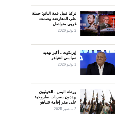
تركيا قبيل قمة الناتو: حملة
على المعارضة وصمت
غربي متواصل
2 يوليو 2026
إيزنكوت.. أكبر تهديد
سياسي لنتنياهو
1 يوليو 2026
ورطة اليمن.. الحوثيون
يهددون بضربات صاروخية
على مقر إقامة نتنياهو
2 سبتمبر 2025