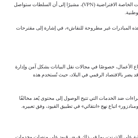
روسيا لا تدرس فرض حظر شامل على خدمات الشبكات الخاصة الافتراضية (VPN)، مشيرًا إلى أن السلطات ستواصل
وطنية.
ذه المبادرات غير مطروحة للنقاش»، في إشارة إلى مقترحات
 تمثل أداة مهمة لقطاع الأعمال، خصوصًا في مجالات نقل البيانات بشكل آمن وإدارة
ضر بالاقتصاد الرقمي في البلاد، حيث تُستخدم هذه
راءات ضد الخدمات التي تتيح الوصول إلى محتوى يُعد مخالفًا
ادزور» اتباع نهج «انتقائي» في تطبيق القيود، وفق تعبيره.
رقابة على الإنترنت، بما في ذلك فرض قيود على منصات وخدمات