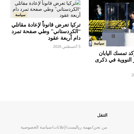
سياسة
تركيا تعرض قانوناً لإعادة مقاتلي
“الكردستاني” وطي صفحة تمرد
دام أربعة عقود
سياسة
5 أغسطس 2026
كد تمسك اليابان
ر النووية في ذكرى
التنقل
من نحن
/
مهمة رياليست
/
إعلانات
/
سياسة الخصوصية