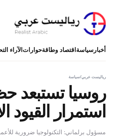
أخبار
سياسة
اقتصاد وطاقة
حوارات
الآراء التح
رياليست عربي
/
سياسة
استمرار القيود الا
مسؤول برلماني: التكنولوجيا ضرورية للأعم