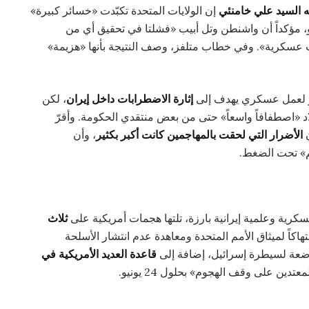
له السيد علي خامنئي
إن الولايات المتحدة تكبّدت «خسائر كبيرة»
وماً مع إيران في يونيو، مؤكداً أن واشنطن وتل أبيب «فشلتا في تحقيق أي من
ت عسكرية». وفي خطاب متلفز، وصف النتيجة بأنها «هزيمة»
ر لعمل عسكري يهدف إلى
إثارة الاضطرابات داخل إيران
، لكن
لاد «اصطفافاً واسعاً» حتى من بعض منتقدي الحكومة. وأقرّ
ن
الأضرار التي لحقت بالمهاجمين كانت أكبر بكثير
، وأن
سم» تحت الضغط.
رية وعلمية إيرانية بارزة، تلتها هجمات أمريكية على
ثلاث
اً لميثاق الأمم المتحدة ومعاهدة عدم انتشار الأسلحة
خاضعة لسيطرة إسرائيل، إضافة إلى
قاعدة العديد الأمريكية في
ين على وقف الهجوم» بحلول 24 يونيو.