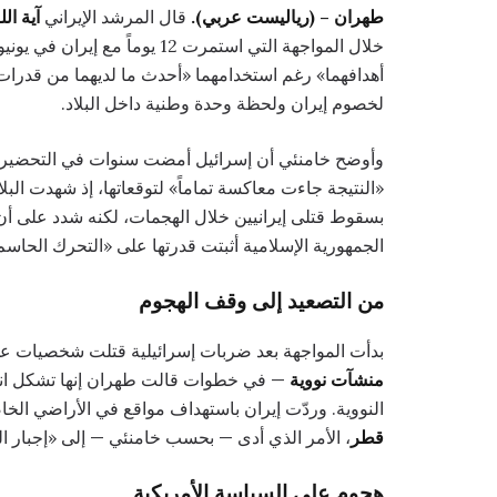
طهران – (رياليست عربي).
قال المرشد الإيراني
آية ال
خلال المواجهة التي استمرت 12 ي
أهدافهما» رغم استخدامهما «أحدث ما لديهما من قدرا
لخصوم إيران ولحظة وحدة وطنية داخل البلاد.
وأوضح خامنئي أن إسرائيل أمضت سنوات في التحضي
«النتيجة جاءت معاكسة تماماً» لتوقعاتها، إذ شهدت الب
بسقوط قتلى إيرانيين خلال الهجمات، لكنه شدد على أ
الجمهورية الإسلامية أثبتت قدرتها على «التحرك الحا
من التصعيد إلى وقف الهجوم
بدأت المواجهة بعد ضربات إسرائيلية قتلت شخصيات عسك
منشآت نووية
— في خطوات قالت طهران إنها تشكل انتهاك
النووية. وردّت إيران باستهداف مواقع في الأراضي ال
قطر
، الأمر الذي أدى — بحسب خامنئي — إلى «إجبار المعتد
هجوم على السياسة الأمريكية