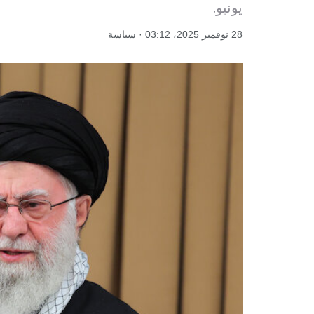
يونيو.
28 نوفمبر 2025، 03:12 · سياسة