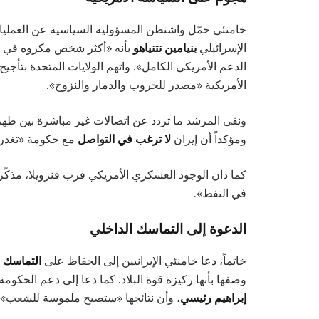
خامنئي حمّل واشنطن المسؤولية السياسية عن العمليات 
الإسرائيلي
بنيامين نتنياهو
بأنه «أكثر شخص مكروه في ال
الدعم الأمريكي الكامل». واتهم الولايات المتحدة بتأجيج ا
الأمريكية «مصدر للحروب والدمار والنزوح».
ونفى المرشد ما تردد عن اتصالات غير مباشرة بين طهران
ومؤكداً أن إيران
لا ترغب في التواصل
مع حكومة «تغدر ح
كما دان الوجود العسكري الأمريكي قرب فنزويلا، مذكّراً
في النفط».
الدعوة إلى التماسك الداخلي
خاتماً، دعا خامنئي الإيرانيين إلى الحفاظ على
التماسك 
وصفها بأنها ركيزة قوة البلاد. كما دعا إلى دعم الحكومة،
إبراهيم رئيسي
، وأن نتائجها «ستصبح ملموسة للشعب» قر