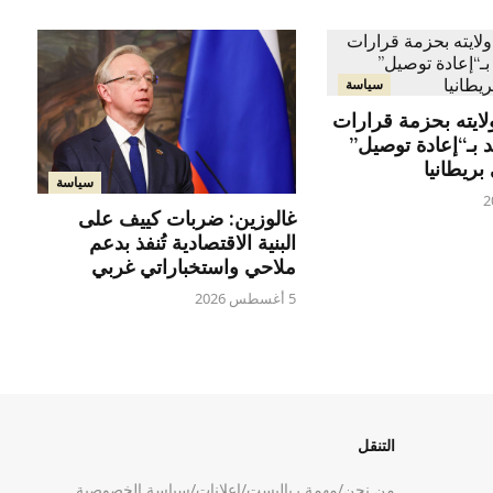
سياسة
ولايته بحزمة قرارات
 بـ“إعادة توصيل”
ريطانيا
سياسة
غالوزين: ضربات كييف على
البنية الاقتصادية تُنفذ بدعم
ملاحي واستخباراتي غربي
5 أغسطس 2026
التنقل
من نحن
/
مهمة رياليست
/
إعلانات
/
سياسة الخصوصية