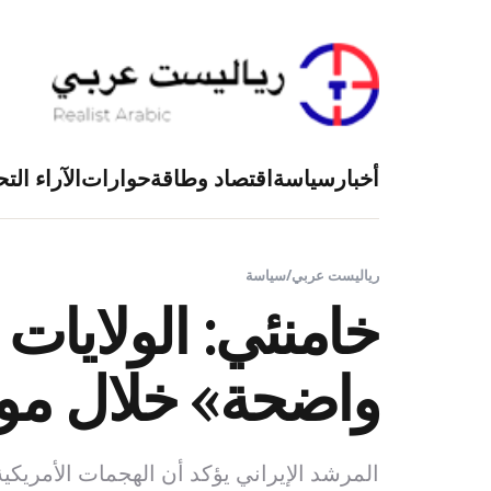
أخبار
سياسة
اقتصاد وطاقة
حوارات
الآراء التح
رياليست عربي
/
سياسة
خامنئي: الولايات 
واضحة» خلال مواج