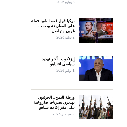
3 يوليو 2026
تركيا قبيل قمة الناتو: حملة
على المعارضة وصمت
غربي متواصل
2 يوليو 2026
إيزنكوت.. أكبر تهديد
سياسي لنتنياهو
1 يوليو 2026
ورطة اليمن.. الحوثيون
يهددون بضربات صاروخية
على مقر إقامة نتنياهو
2 سبتمبر 2025