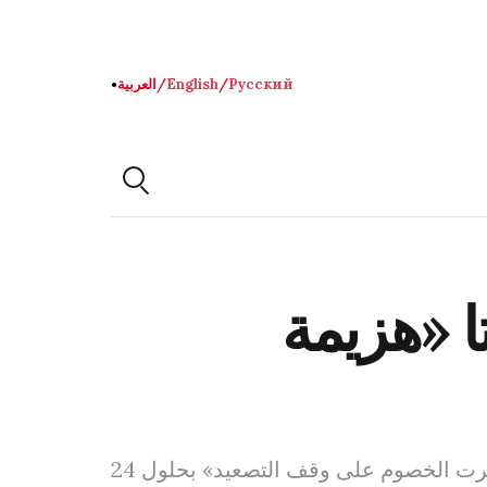
Русский
/
English
/
العربية
●
تا «هزيمة
المرشد الإيراني يؤكد أن الهجمات الأمريكية والإسرائيلية فشلت في تحقيق أهدافها… وطهران «أجبرت الخصوم على وقف التصعيد» بحلول 24