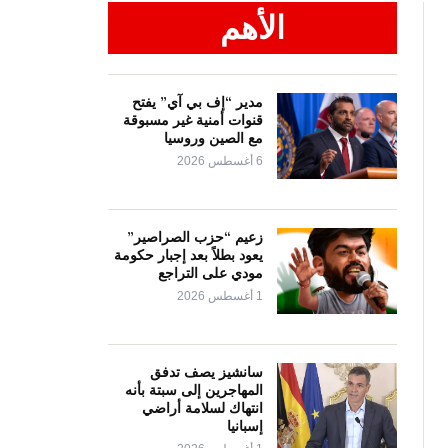
الأهم
مدير “إف بي آي” يفتح
قنوات أمنية غير مسبوقة
مع الصين وروسيا
6 أغسطس 2026
زعيم “حزب الصراصير”
يعود بطلاً بعد إجبار حكومة
مودي على التراجع
1 أغسطس 2026
سانشيز يصف تدفق
المهاجرين إلى سبتة بأنه
انتهاك لسلامة أراضي
إسبانيا