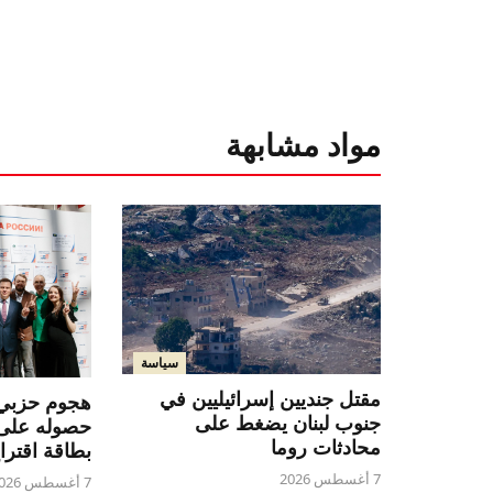
مواد مشابهة
سياسة
مقتل جنديين إسرائيليين في
هجوم حزبي ع
جنوب لبنان يضغط على
حصوله على ا
محادثات روما
بطاقة اقتراع
7 أغسطس 2026
7 أغسطس 2026