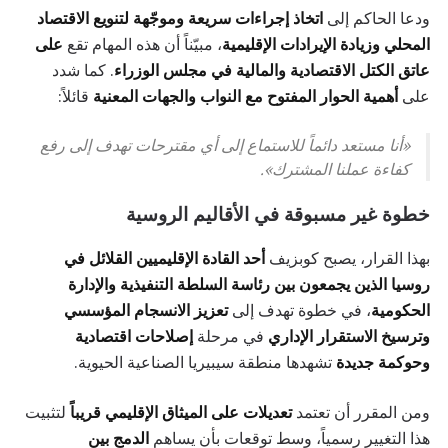
ودعا الحاكم إلى
اتخاذ إجراءات سريعة وموجّهة لتنويع الاقتصاد
المحلي وزيادة الإيرادات الإقليمية
، مبيّناً أن هذه المهام تقع
على
عاتق الكتل الاقتصادية والمالية في مجلس الوزراء
. كما شدد
على
أهمية الحوار المفتوح مع النواب والجهات المعنية
قائلاً:
«أنا مستعد دائماً للاستماع إلى أي مقترحات تهدف إلى رفع
كفاءة عملنا المشترك».
خطوة غير مسبوقة في الأقاليم الروسية
بهذا القرار، يصبح كوبزيف
أحد القادة الإقليميين القلائل في
روسيا الذين يجمعون بين رئاسة السلطة التنفيذية والإدارة
الحكومية
، في خطوة تهدف إلى
تعزيز الانسجام المؤسسي
وترسيخ الاستقرار الإداري
في مرحلة
إصلاحات اقتصادية
وحوكمة جديدة
تشهدها منطقة سيبيريا الصناعية الحيوية.
ومن المقرر أن تعتمد
تعديلات على الميثاق الإقليمي قريباً
لتثبيت
هذا التغيير رسمياً، وسط توقعات بأن يساهم
الدمج بين