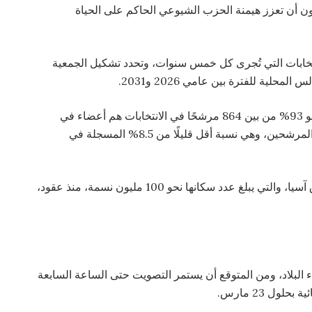
بون أن تعزز هيمنة الحزب الشيوعي الحاكم على الحياة
 هذه الانتخابات التي تُجرى كل خمس سنوات، وتحدد تشكيل الجمعية
وبحسب المجلس الوطني للانتخابات في فيتنام، فإن نحو 93% من بين 864 مرشحًا في الانتخابات هم أعضاء في
الحزب الشيوعي، بينما يمثل المستقلون نحو 7.5% من المرشحين، وهي نسبة أقل قليلًا من 8.5% المسجلة في
ويحكم الحزب الشيوعي الدولة الواقعة في جنوب شرق آسيا، والتي يبلغ عدد سكانها نحو 100 مليون نسمة، منذ عقود،
اء البلاد، ومن المتوقع أن يستمر التصويت حتى الساعة السابعة
ول 23 مارس.