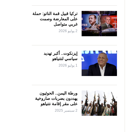
تركيا قبيل قمة الناتو: حملة
على المعارضة وصمت
غربي متواصل
2 يوليو 2026
إيزنكوت.. أكبر تهديد
سياسي لنتنياهو
1 يوليو 2026
ورطة اليمن.. الحوثيون
يهددون بضربات صاروخية
على مقر إقامة نتنياهو
2 سبتمبر 2025