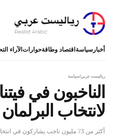
أخبار
سياسة
اقتصاد وطاقة
حوارات
الآراء التح
رياليست عربي
/
سياسة
الناخبون في فيتن
لانتخاب البرلما
أكثر من 73 مليون ناخب يشاركون في انتخابات يتوقع أن تعزز سيطرة الحزب الحاكم.