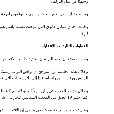
رسميًا من قبل البرلمان.
وبسبب ذلك يقول بعض الناخبين إنهم لا يتوقعون أن تؤثر 
وقالت إحدى سكان هانوي التي عرّفت نفسها باسم هويين: «
لي».
الخطوات التالية بعد الانتخابات
ومن المتوقع أن يعقد البرلمان الجديد جلسته الافتتاحية 
وخلال هذه الجلسة من المرجح أن يوافق النواب رسميًا ع
الرئيس ورئيس الوزراء، استنادًا إلى الترشيحات التي ق
وخلال مؤتمر الحزب في يناير تم تأكيد تو لام أمينًا عا
كما اختير 19 عضوًا في المكتب السياسي للحزب، أعلى هيئة لصنع القرار في البلاد.
وقال تو لام بعد الإدلاء بصوته في هانوي إن الانتخابات ت