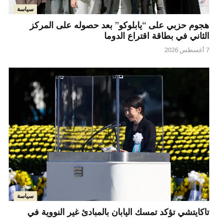
سياسة
هجوم حزبي على “يابلوكو” بعد حصوله على المركز
الثاني في بطاقة اقتراع الدوما
7 أغسطس 2026
سياسة
تاكايتشي تؤكد تمسك اليابان بالمبادئ غير النووية في