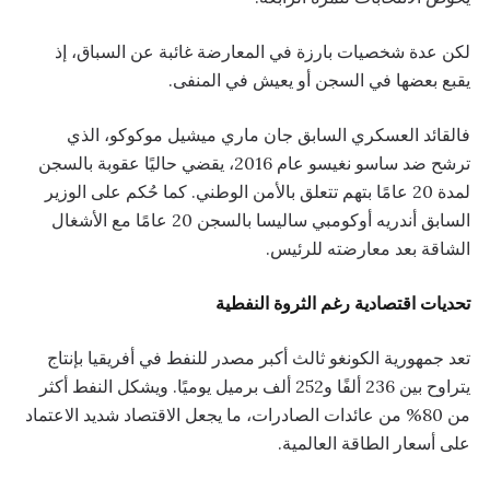
لكن عدة شخصيات بارزة في المعارضة غائبة عن السباق، إذ
يقبع بعضها في السجن أو يعيش في المنفى.
فالقائد العسكري السابق جان ماري ميشيل موكوكو، الذي
ترشح ضد ساسو نغيسو عام 2016، يقضي حاليًا عقوبة بالسجن
لمدة 20 عامًا بتهم تتعلق بالأمن الوطني. كما حُكم على الوزير
السابق أندريه أوكومبي ساليسا بالسجن 20 عامًا مع الأشغال
الشاقة بعد معارضته للرئيس.
تحديات اقتصادية رغم الثروة النفطية
تعد جمهورية الكونغو ثالث أكبر مصدر للنفط في أفريقيا بإنتاج
يتراوح بين 236 ألفًا و252 ألف برميل يوميًا. ويشكل النفط أكثر
من 80% من عائدات الصادرات، ما يجعل الاقتصاد شديد الاعتماد
على أسعار الطاقة العالمية.