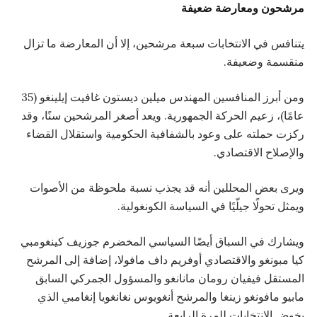
مرشحون ومعارضة ضعيفة
يتنافس في الانتخابات سبعة مرشحين، إلا أن المعارضة ما تزال
منقسمة وضعيفة.
ومن أبرز المنافسين المهندس ميلين ديستون غافيت إيلينغو (35
عامًا)، زعيم الحركة الجمهورية. ويعد أصغر المرشحين سنًا، وقد
ركزت حملته على وعود بالشفافية الحكومية واستقلال القضاء
والإصلاح الاقتصادي.
ويرى بعض المحللين أنه قد يجذب نسبة ملحوظة من الأصوات
ويمثل تحولًا جيلّيًا في السياسة الكونغولية.
ويشارك في السباق أيضًا السياسي المخضرم جوزيف كينغومبي
كيا مبونغو والاقتصادي أوفريم داف مافولا، إضافة إلى المرشح
المستقل فيفيان رومان مانانغو والمسؤول الجمركي السابق
مابيو مافونغو زينغا والمرشح أنغويوس نغانغويا إنغامبي الذي
يخوض الانتخابات للمرة الرابعة.