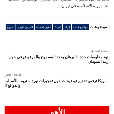
الجمهورية الإسلامية في إيران.
الموضوعات
مواضيع شائعة
إيران
أمريكا
حقوق الإنسان
الحرس الثوري
النرويج
المقال السابق
بنود مفاوضات جدة.. البرهان يحدد المسموح والمرفوض في حوار
أزمة السودان
المقال التالي
أمريكا ترفض تقديم توضيحات حول تفجيرات نورد ستريم.. الأسباب
والدوافع؟!
الأهم