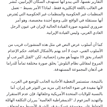
التقارير نفسها، التي يبدو أنها تستهدف السكان الإيرانيين، تُنشر
في الغالب باللغة الإنكليزية فقط.. لماذا؟ الأمر بسيط – تعمل
المنظمات غير الحكومية والمنظمات غير الحكومية التي يُفترض
أنها مستقلة في الواقع على وضع أجندة مخصصة، وهو أمر
ضروري لتشويه صورة القيادة الحالية لإيران في عيون الرجل
العادي الغربي، وليس القيادة الإيرانية.
كما أن أسلوب عرض النص في مثل هذه المنشورات قريب من
الأسلوب الفني، حيث لا أحد يهتم بالأشكال الجافة، حكم الإعدام
الصادر بحق 19 متهماً هو مجرد إحصائية، لكن “القتل المرعب أو
المروع لمقاتلي نظام البلوش” يخلق صورة مختلفة تماماً للدراما
في أذهان المجموعة المستهدفة.
بالنتيجة، ستستمر التغطية الأحادية الجانب للوضع في الغرب،
لأنها مفيدة في ضوء الحاجة إلى مزيد من التوتر في إيران، أما
بالنسبة للولايات المتحدة الأمريكية وحلفائها، فإن عدم الاستقرار
والتهديد المزعوم لـ “الديمقراطية العالمية” يبرران التكلفة الهائلة
للحفاظ على مجموعة عسكرية في الشرق الأوسط مع إضعاف