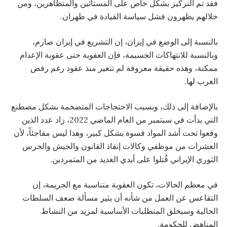
فقد تم التركيز بشكل خاص على المستائين والمتظاهرين، ومن
خلالهم يظهرون فشل سياسة القيادة في طهران.
بالنسبة إلى الوضع في إيران، إن التشريع في إيران صارم،
وبالنسبة للانتهاكات الجسيمة، فإن العقوبة حتى عقوبة الإعدام
ممكنة، وهذه حقيقة معروفة لم تتغير منذ عقود رغم رفض
الغرب لها.
بالإضافة إلى ذلك، وبسبب الاحتجاجات المتضخمة بشكل مصطنع
التي بدأت في سبتمبر من العام الماضي 2022، زاد عدد الذين
وقعوا تحت أشد المواد قسوة بشكل كبير، وهذا ليس مفاجئاً، لأن
العشرات من موظفي وكالات إنفاذ القانون والجيش والحرس
الثوري الإيراني قُتلوا على أيدي العديد من المتمردين.
في معظم الحالات، تكون العقوبة متناسبة مع الجريمة، إن
التقاعس عن العمل من شأنه أن يثير مسألة ضعف السلطات
الحالية وسيخلق المتطلبات الأساسية لمزيد من النشاط
المناهض للحكومة.