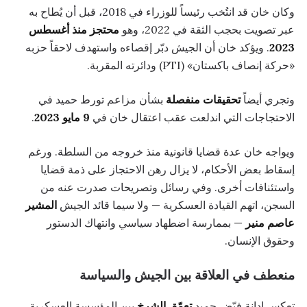
وكان خان قد انتُخب رئيساً للوزراء في 2018، قبل أن يُطاح به
عبر تصويت بحجب الثقة في 2022، وهو
محتجز منذ أغسطس
2023
. ويؤكد خان أن الجيش دبّر إقصاءه واستهدف لاحقاً حزبه
«حركة إنصاف باكستان» (PTI) ودائرته المقربة.
وتجري أيضاً
تحقيقات منفصلة
بشأن مزاعم تورط حميد في
الاحتجاجات التي اندلعت عقب اعتقال خان في
9 مايو 2023
.
ويواجه خان عدة قضايا قانونية منذ خروجه من السلطة. ورغم
إسقاط بعض الأحكام، لا يزال رهن الاحتجاز على ذمة قضايا
واستئنافات أخرى. وفي رسائل وتصريحات صدرت عنه من
السجن، اتهم القيادة العسكرية — ولا سيما قائد الجيش
المشير
عاصم منير
— بممارسة اضطهاد سياسي وانتهاك الدستور
وحقوق الإنسان.
منعطف في العلاقة بين الجيش والسياسة
تعكس إدانة فيّض حميد
تعمّق الشرخ
بين المؤسسة العسكرية