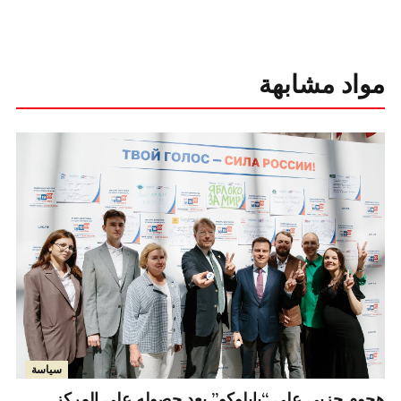
مواد مشابهة
سياسة
هجوم حزبي على “يابلوكو” بعد حصوله على المركز