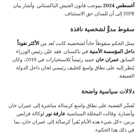
أغسطس 2024
بموجب قانون الجيش الباكستاني. وأشار بيان
ISPR إلى أن للمدان حق الاستئناف.
سقوط مدوٍّ لشخصية نافذة
يمثل الحكم سقوطاً حاداً لشخصية كانت تُعد من
الأكثر نفوذاً
داخل المؤسسة الأمنية
في باكستان. فقد عيّن رئيس الوزراء
السابق
عمران خان
حميد رئيساً للاستخبارات في 2019، وكان
يُنظر إليه على نطاق واسع كحليف رئيسي لخان داخل الدولة
العميقة.
دلالات سياسية واضحة
تُفسَّر القضية على نطاق واسع كرسالة مباشرة إلى عمران خان
وأنصاره. وقالت المحللة السياسية
عارفة نور
لوكالة فرانس
برس: «كل شيء هذه الأيام يُقرأ كرسالة إلى عمران خان، بما
في ذلك هذا الحكم».