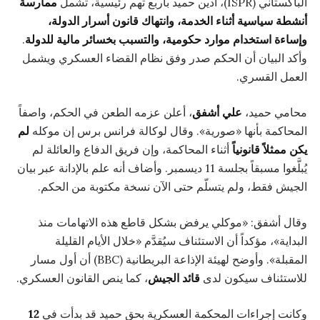
الباكستاني (ISPR)، أُدين حميد بأربع تهم رئيسية، تشمل
ممارسة
أنشطة سياسية أثناء الخدمة، وانتهاك قانون أسرار الدولة،
وإساءة استخدام موارد حكومية، والتسبب بخسائر مالية للدولة
.
وأكد البيان أن الحكم صدر وفق نظام القضاء العسكري ويشمل
العمل القسري.
محامي حميد،
علي أشفق
، أعلن عزمه الطعن في الحكم، واصفاً
المحاكمة بأنها «صورية». وقال لوكالة فرانس برس إن موكله
لم
يكن ممثلاً قانونياً
أثناء المحاكمة، وإن فريق الدفاع والعائلة لم
يُبلَّغوا مسبقاً بجلسة 11 ديسمبر. وأضاف أنه علم بالإدانة عبر بيان
الجيش فقط، ولم يتسلّم حتى الآن نسخة مكتوبة من الحكم.
وقال أشفق: «موكلي يرفض بشكل قاطع هذه الاتهامات منذ
البداية»، مؤكداً أن الاستئناف سيُقدَّم «خلال الأيام القليلة
المقبلة». وأوضح لهيئة الإذاعة البريطانية (BBC) أن أول مسار
للاستئناف سيكون لدى
قائد الجيش
، كما ينص القانون العسكري.
وكانت إجراءات المحكمة العسكرية بحق حميد قد بدأت في
12