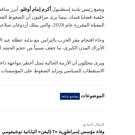
ويقبع رئيس بلدية إسطنبول
أكرم إمام أوغلو
، أبرز منا
خلفية قضايا فساد، بينما يرى مراقبون أن الضغوط القض
المقبلة المقررة عام 2028، والتي يملك أردوغان صلاحية الدعوة إلى تقديم موعدها.
وجاء اقتحام مقر الحزب بالتزامن مع بداية عطلة عيد ال
الأتراك المدن الكبرى، ما خفف نسبياً من حجم الحشد 
ويرى محللون أن الأزمة الحالية تمثل أخطر مواجهة دا
الاستقطاب السياسي وتزايد الضغوط على المؤسسات المع
الموضوعات
مواضيع شائعة
المقال السابق
وفاة مؤسس إمبراطورية «7-إليفن» اليابانية توشيفومي