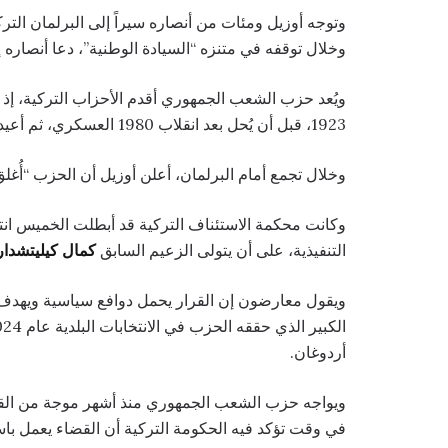
وخلال توقفه في متنزه “السيادة الوطنية”، دعا أنصاره إلى
ويُعد حزب الشعب الجمهوري أقدم الأحزاب التركية، إ
1923، قبل أن يُحل بعد انقلاب 1980 العسكري، ثم أعيد تأسيسه عام 1992.
وخلال تجمع أمام البرلمان، أعلن أوزيل أن الحزب “أُغلق 
وكانت محكمة الاستئناف التركية قد أبطلت الخميس انتخ
التنفيذية، على أن يتولى الزعيم السابق
كمال كيليتشدار 
ويقول معارضون إن القرار يحمل دوافع سياسية ويهدف إ
أردوغان.
ويواجه حزب الشعب الجمهوري منذ أشهر موجة من القضا
في وقت تؤكد فيه الحكومة التركية أن القضاء يعمل باست