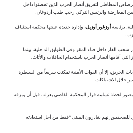
لرصاص المطاطي لتفريق أنصار الحزب الذين تحصنوا داخل
ية بين المعارضة والرئيس التركي رجب طيب أردوغان.
لية، برئاسة
أوزغور أوزيل
، وإدارة جديدة عينتها محكمة استئناف
زب.
سحب الغاز داخل فناء المقر وفي الطوابق الداخلية، بينما
لتي أقامها أنصار الحزب باستخدام الحافلات والأثاث.
 الحريق، إلا أن القوات الأمنية تمكنت سريعاً من السيطرة
ير خلال الاشتباكات.
 مصور لحظة تسلمه قرار المحكمة القاضي بعزله، قبل أن يمزقه
 للصحفيين إنهم يغادرون المبنى “فقط من أجل استعادته