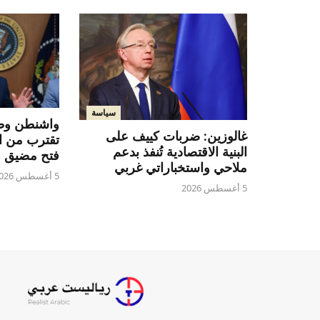
سياسة
واشنطن وط
غالوزين: ضربات كييف على
تقترب من ا
البنية الاقتصادية تُنفذ بدعم
فتح مضيق 
ملاحي واستخباراتي غربي
5 أغسطس 2026
5 أغسطس 2026