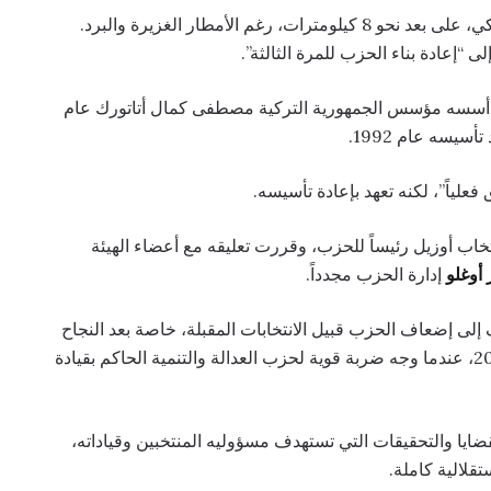
وتوجه أوزيل ومئات من أنصاره سيراً إلى البرلمان التركي، على بعد نحو 8 كيلومترات، رغم الأمطار الغزيرة والبرد.
 “إعادة بناء الحزب للمرة الثالثة”.
ذ أسسه مؤسس الجمهورية التركية مصطفى كمال أتاتورك عام
فعلياً”، لكنه تعهد بإعادة تأسيسه.
اب أوزيل رئيساً للحزب، وقررت تعليقه مع أعضاء الهيئة
أوغلو
إدارة الحزب مجدداً.
لى إضعاف الحزب قبيل الانتخابات المقبلة، خاصة بعد النجاح
الكبير الذي حققه الحزب في الانتخابات البلدية عام 2024، عندما وجه ضربة قوية لحزب العدالة والتنمية الحاكم بقيادة
يا والتحقيقات التي تستهدف مسؤوليه المنتخبين وقياداته،
قلالية كاملة.