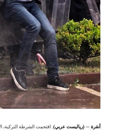
أنقرة — (رياليست عربي)