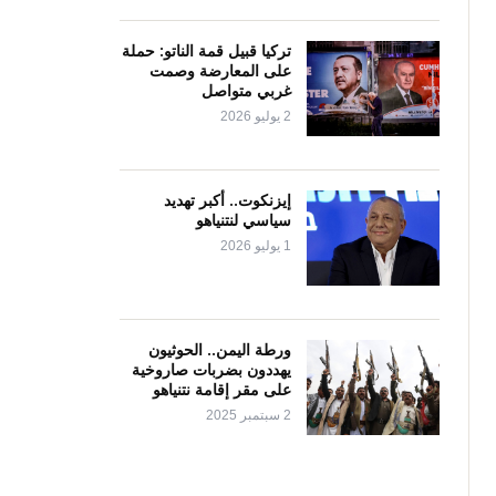
تركيا قبيل قمة الناتو: حملة
على المعارضة وصمت
غربي متواصل
2 يوليو 2026
إيزنكوت.. أكبر تهديد
سياسي لنتنياهو
1 يوليو 2026
ورطة اليمن.. الحوثيون
يهددون بضربات صاروخية
على مقر إقامة نتنياهو
2 سبتمبر 2025