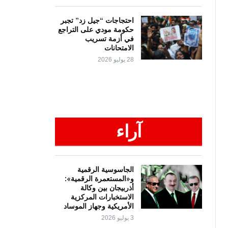
احتجاجات “جيل زد” تجبر
حكومة مودي على التراجع
في أزمة تسريب
الامتحانات
28 يوليو 2026
آراء
الجاسوسية الرقمية
و«المستعمرة الرقمية»:
أذربيجان بين وكالة
الاستخبارات المركزية
الأمريكية وجهاز الموساد
3 يوليو 2026