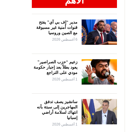
الأهم
مدير “إف بي آي” يفتح
قنوات أمنية غير مسبوقة
مع الصين وروسيا
6 أغسطس 2026
زعيم “حزب الصراصير”
يعود بطلاً بعد إجبار حكومة
مودي على التراجع
1 أغسطس 2026
سانشيز يصف تدفق
المهاجرين إلى سبتة بأنه
انتهاك لسلامة أراضي
إسبانيا
1 أغسطس 2026