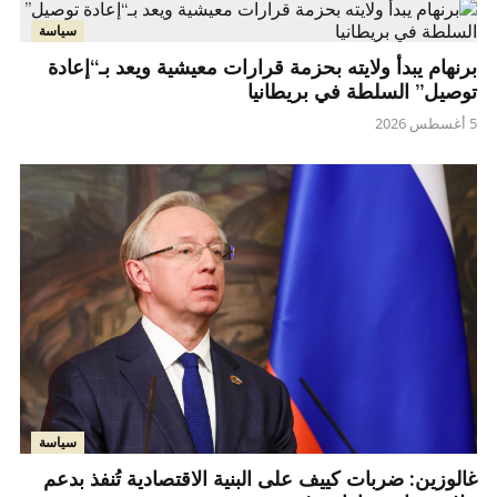
سياسة
برنهام يبدأ ولايته بحزمة قرارات معيشية ويعد بـ“إعادة
توصيل” السلطة في بريطانيا
5 أغسطس 2026
سياسة
غالوزين: ضربات كييف على البنية الاقتصادية تُنفذ بدعم