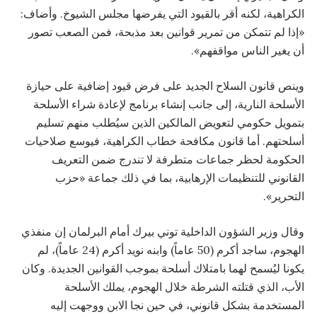
الكراهية، لكنه أقر بالقيود التي يفرضها مجلس الشيوخ. وأضاف:
«إذا لم تتمكن من تمرير قوانين بعد مذبحة، فمن الصعب تصور
أن يغير الناس مواقفهم».
وينص قانون السلاح الجديد على فرض قيود إضافية على حيازة
الأسلحة النارية، إلى جانب إنشاء برنامج لإعادة شراء الأسلحة
بتمويل حكومي لتعويض المالكين الذين سيُطلب منهم تسليم
أسلحتهم. أما قانون مكافحة خطاب الكراهية، فيوسع صلاحيات
الحكومة لحظر جماعات متطرفة لا تندرج ضمن التعريف
القانوني للتنظيمات الإرهابية، بما في ذلك جماعة «حزب
التحرير».
وقال وزير الشؤون الداخلية توني بيرك أمام البرلمان إن منفذي
الهجوم، ساجد أكرم (50 عاماً) وابنه نويد أكرم (24 عاماً)، لم
يكونا ليُسمح لهما بامتلاك أسلحة بموجب القوانين الجديدة. وكان
الأب، الذي قتلته الشرطة خلال الهجوم، يملك الأسلحة
المستخدمة بشكل قانوني، في حين نجا الابن ووجهت إليه