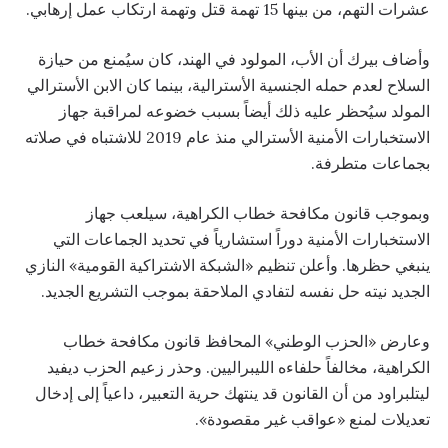
عشرات التهم، من بينها 15 تهمة قتل وتهمة ارتكاب عمل إرهابي.
وأضاف بيرك أن الأب، المولود في الهند، كان سيُمنع من حيازة
السلاح لعدم حمله الجنسية الأسترالية، بينما كان الابن الأسترالي
المولد سيُحظر عليه ذلك أيضاً بسبب خضوعه لمراقبة جهاز
الاستخبارات الأمنية الأسترالي منذ عام 2019 للاشتباه في صلاته
بجماعات متطرفة.
وبموجب قانون مكافحة خطاب الكراهية، سيلعب جهاز
الاستخبارات الأمنية دوراً استشارياً في تحديد الجماعات التي
ينبغي حظرها. وأعلن تنظيم «الشبكة الاشتراكية القومية» النازي
الجديد نيته حل نفسه لتفادي الملاحقة بموجب التشريع الجديد.
وعارض «الحزب الوطني» المحافظ قانون مكافحة خطاب
الكراهية، مخالفاً حلفاءه الليبراليين. وحذر زعيم الحزب ديفيد
ليتلبراود من أن القانون قد ينتهك حرية التعبير، داعياً إلى إدخال
تعديلات لمنع «عواقب غير مقصودة».