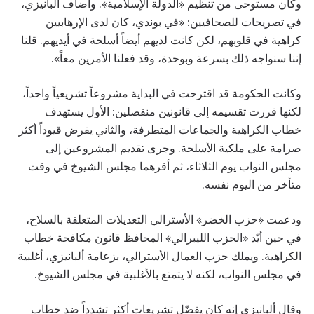
وكان مستوحى من تنظيم «الدولة الإسلامية». وأضاف ألبانيزي،
في تصريحات للصحافيين: «في بوندي، كان لدى الإرهابيين
كراهية في قلوبهم، لكن كانت لديهم أيضاً أسلحة في أيديهم. قلنا
إننا سنواجه ذلك بسرعة وبوحدة، وقد فعلنا الأمرين معاً».
وكانت الحكومة قد اقترحت في البداية مشروعاً تشريعياً واحداً،
لكنها قررت تقسيمه إلى قانونين منفصلين: الأول يستهدف
خطاب الكراهية والجماعات المتطرفة، والثاني يفرض قيوداً أكثر
صرامة على ملكية الأسلحة. وجرى تقديم المشروعين إلى
مجلس النواب يوم الثلاثاء، ثم أقرهما مجلس الشيوخ في وقت
متأخر من اليوم نفسه.
ودعمت «حزب الخضر» الأسترالي التعديلات المتعلقة بالسلاح،
في حين أيّد «الحزب الليبرالي» المحافظ قانون مكافحة خطاب
الكراهية. ويملك حزب العمال الأسترالي، بزعامة ألبانيزي، أغلبية
في مجلس النواب، لكنه لا يتمتع بالأغلبية في مجلس الشيوخ.
وقال ألبانيزي إنه كان يفضّل تشريعات أكثر تشدداً ضد خطاب