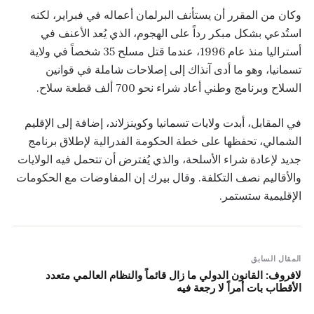
وكان من المقرر أن يستأنف البرلمان أعماله في فبراير، لكنه
استُدعي بشكل مبكر رداً على الهجوم، الذي يُعد الأعنف في
أستراليا منذ عام 1996، عندما قتل مسلح 35 شخصاً في ولاية
تسمانيا، وهو ما أدى آنذاك إلى إصلاحات شاملة في قوانين
السلاح وبرنامج وطني أعاد شراء نحو 700 ألف قطعة سلاح.
في المقابل، أبدت ولايات تسمانيا وكوينزلاند، إضافة إلى الإقليم
الشمالي، تحفظها على خطة الحكومة الفدرالية لإطلاق برنامج
جديد لإعادة شراء الأسلحة، والذي يُفترض أن تتحمل فيه الولايات
والأقاليم نصف التكلفة. وقال بيرك إن المفاوضات مع الحكومات
الإقليمية ستستمر.
المقال السابق
لافروف: القانون الدولي ما زال قائماً والنظام العالمي متعدد
الأقطاب بات أمراً لا رجعة فيه