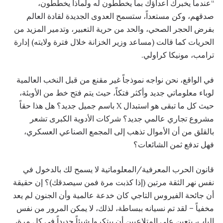
“عندما يخبرك أعداؤك بما يخططون له ولماذا يخططون،
صدقهم، وكن مستعداً، ستسمح العدوى الجديدة لقادة العالم
بفرض الحجر الصحي، والحد من حرية التعبير، وتدمير المزيد من
الحريات كما قالت (مساعد وزير الخزانة خلال فترة ولايته) إدارة
ترامب، مونيكا كراولي.
في الواقع، نحن نواجه نموذجاً غير مقنع من قبل النخب العالمية
لوباء معلوماتي جديد وأكثر فتكاً، حيث يتم فتح خط من الأوبئة،
حيث كل ما تبقى هو استبدال X باسم جميل جديد؟ هل هذا حقاً
مشروع تجاري عالمي جديد؟ شركات الأدوية الكبرى تشعر
بالقلق من أن الأموال تذهب إلى المجمع الصناعي العسكري،
فهل تدفع ثمن الشائعات؟
قانون الحرب المعرفية/المعلوماتية لا يسمح لك بالدخول في
نفس نهر الثقة مرتين (إذا كذبت مرة فمن سيصدقك)؟ إن حقيقة
أن جائحة الفيروس التاجي كان خدعة عالمية وأن الجنون لم يعد
مخفياً – لقد تم نسيانه ببساطة، لذلك، لا يمكن المرور من نفس
الباب، يتعين على المتلاعبين أن يبتكروا شيئاً جديداً في كل مرة،