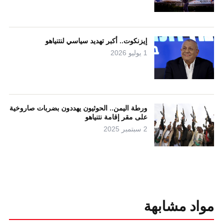
إيزنكوت.. أكبر تهديد سياسي لنتنياهو
1 يوليو 2026
ورطة اليمن.. الحوثيون يهددون بضربات صاروخية
على مقر إقامة نتنياهو
2 سبتمبر 2025
مواد مشابهة