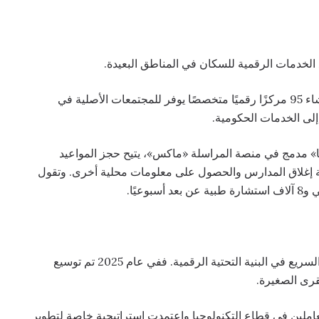
خدمات الرقمية للسكان في المناطق البعيدة.
ففي إطار مشروع «مخيم تكنولوجيا المعلومات» تم إنشاء 95 مركزًا رقميًا متخصصًا يوفر للمجتمعات الأصلية في
لى الخدمات الحكومية.
 مدمج في منصة المراسلة «ماكس»، يتيح حجز المواعيد
 إغلاق المدارس والحصول على معلومات محلية أخرى. وتقول
وجاءت مقاطعة تشيليابينسك بين القادة بفضل التطور السريع في البنية التحتية الرقمية. ففي عام 2025 تم توسيع
 عقاري مدعوم للعاملين في قطاع التكنولوجيا واعتمدت استراتيجية خاصة لتطوير