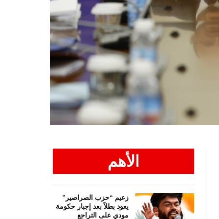
الأهم
زعيم “حزب الصراصير”
يعود بطلاً بعد إجبار حكومة
مودي على التراجع