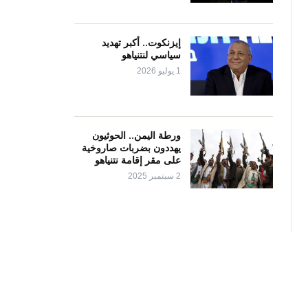
إيزنكوت.. أكبر تهديد
سياسي لنتنياهو
1 يوليو 2026
ورطة اليمن.. الحوثيون
يهددون بضربات صاروخية
على مقر إقامة نتنياهو
2 سبتمبر 2025