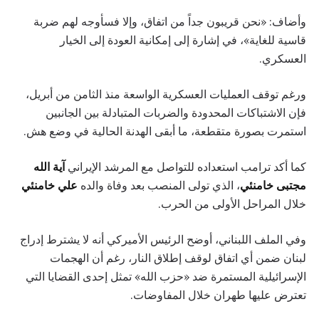
وأضاف: «نحن قريبون جداً من اتفاق، وإلا فسأوجه لهم ضربة
قاسية للغاية»، في إشارة إلى إمكانية العودة إلى الخيار
العسكري.
ورغم توقف العمليات العسكرية الواسعة منذ الثامن من أبريل،
فإن الاشتباكات المحدودة والضربات المتبادلة بين الجانبين
استمرت بصورة متقطعة، ما أبقى الهدنة الحالية في وضع هش.
كما أكد ترامب استعداده للتواصل مع المرشد الإيراني
آية الله
مجتبى خامنئي
، الذي تولى المنصب بعد وفاة والده
علي خامنئي
خلال المراحل الأولى من الحرب.
وفي الملف اللبناني، أوضح الرئيس الأميركي أنه لا يشترط إدراج
لبنان ضمن أي اتفاق لوقف إطلاق النار، رغم أن الهجمات
الإسرائيلية المستمرة ضد «حزب الله» تمثل إحدى القضايا التي
تعترض عليها طهران خلال المفاوضات.