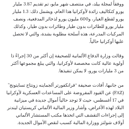
ووفقاً لمجلة بيلد، في منتصف شهر مايو، تم تقديم 3.87 مليار
يورو كتكاليف زائدة لأوكرانيا هذا العام، ويشمل ذلك: 1.3 مليار
يورو لقطع الغيار، و600 مليون يورو لذخائر المدفعية، ونصف
مليار يورو للطائرات بدون طيار وطائرات بدون طيار، وكذلك
المركبات المدرعة، هذه أسلحة مطلوبة بشدة، والتي لا تحصل
عليها أوكرانيا حالياً.
وقالت وزارة الدفاع الألمانية للصحيفة إن أكثر من 30 إجراءً ذا
أولوية عالية كانت مخصصة لأوكرانيا، والتي يبلغ مجموعها أكثر
من 3 مليارات يورو، لا يمكن تنفيذها.
من جانبها، أفادت صحيفة “فرانكفورتر ألجماينه زونتاج تسايتونج”
(FAZ) عن القيود المفروضة على المساعدات العسكرية لأوكرانيا
في 17 أغسطس، حيث لا توجد حالياً أموال جديدة في ميزانية
البلاد لهذه الأغراض، وأشار وزير المالية الألماني كريستيان ليندنر
إلى إجراءات التقشف التي اتخذها مكتب المستشار الألماني
أولاف شولتز ووزارة المالية كسبب لنقص الأموال الجديدة.