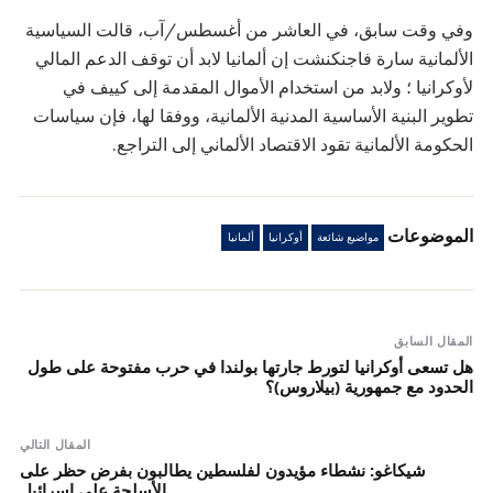
وفي وقت سابق، في العاشر من أغسطس/آب، قالت السياسية
الألمانية سارة فاجنكنشت إن ألمانيا لابد أن توقف الدعم المالي
لأوكرانيا ؛ ولابد من استخدام الأموال المقدمة إلى كييف في
تطوير البنية الأساسية المدنية الألمانية، ووفقا لها، فإن سياسات
الحكومة الألمانية تقود الاقتصاد الألماني إلى التراجع.
الموضوعات
مواضيع شائعة
أوكرانيا
ألمانيا
المقال السابق
هل تسعى أوكرانيا لتورط جارتها بولندا في حرب مفتوحة على طول
الحدود مع جمهورية (بيلاروس)؟
المقال التالي
شيكاغو: نشطاء مؤيدون لفلسطين يطالبون بفرض حظر على
الأسلحة على إسرائيل