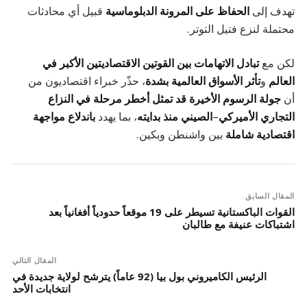
تهدف إلى
الحفاظ على المرونة الدبلوماسية
قبيل أي محادثات
محتملة لنزع فتيل التوتر.
لكن مع
تبادل الاتهامات بين القوتين الاقتصاديتين الأكبر في
العالم
و
تأثر الأسواق العالمية بشدة
، حذّر خبراء اقتصاديون من
أن
جولة الرسوم الأخيرة قد تمثل أخطر مرحلة في النزاع
التجاري الأميركي–الصيني منذ بدايته
، بما يهدد
باندلاع مواجهة
اقتصادية شاملة
بين واشنطن وبكين.
المقال السابق
القوات الباكستانية تسيطر على 19 موقعاً حدودياً أفغانياً بعد
اشتباكات عنيفة مع طالبان
المقال التالي
الرئيس الكاميروني بول بيا (92 عاماً) يترشح لولاية جديدة في
انتخابات الأحد