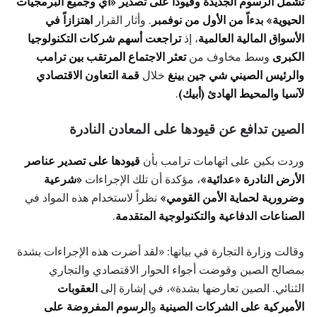
تشمل الرسوم الجديدة وقيوداً على تصدير «أي وجميع البرمجيات
الحيوية» بدءاً من الأول من نوفمبر
. وأثار القرار
اهتزازاً في
الأسواق المالية العالمية
، إذ
تراجعت أسهم شركات التكنولوجيا
الكبرى
وسط مخاوف من
تعثر الاجتماع المرتقب بين ترامب
والرئيس الصيني شي جين بينغ
خلال
قمة التعاون الاقتصادي
لآسيا والمحيط الهادئ (أبيك)
.
الصين تدافع عن قيودها على المعادن النادرة
وردت بكين على اتهامات ترامب بأن
قيودها على تصدير عناصر
الأرض النادرة «عدائية»
، مؤكدة أن تلك الإجراءات
«شرعية
وضرورية لحماية الأمن القومي»
نظراً لاستخدام هذه المواد في
الصناعات الدفاعية والتكنولوجية المتقدمة
.
وقالت وزارة التجارة في بيانها: «لقد أضرت هذه الإجراءات بشدة
بمصالح الصين وقوضت أجواء الحوار الاقتصادي والتجاري
الثنائي. الصين تعارضها بشدة»، في إشارة إلى
العقوبات
الأميركية على الشركات الصينية
و
الرسوم المفروضة على