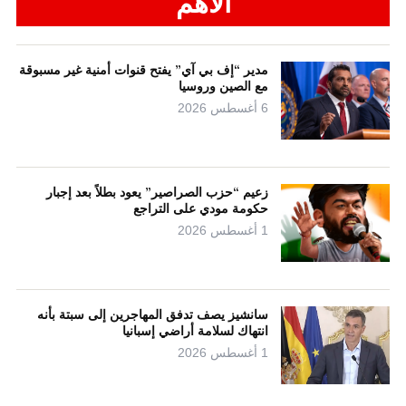
الأهم
مدير “إف بي آي” يفتح قنوات أمنية غير مسبوقة
مع الصين وروسيا
6 أغسطس 2026
زعيم “حزب الصراصير” يعود بطلاً بعد إجبار
حكومة مودي على التراجع
1 أغسطس 2026
سانشيز يصف تدفق المهاجرين إلى سبتة بأنه
انتهاك لسلامة أراضي إسبانيا
1 أغسطس 2026