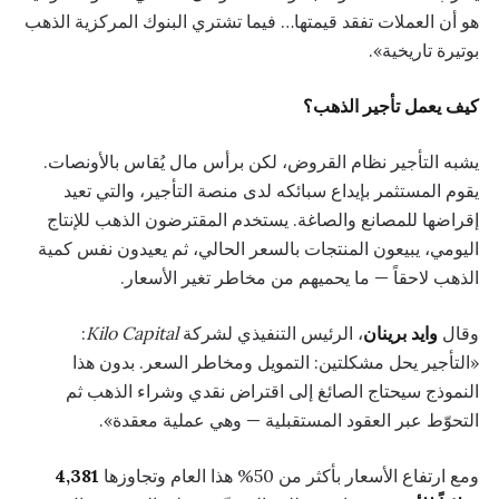
هو أن العملات تفقد قيمتها… فيما تشتري البنوك المركزية الذهب
بوتيرة تاريخية».
كيف يعمل تأجير الذهب؟
يشبه التأجير نظام القروض، لكن برأس مال يُقاس بالأونصات.
يقوم المستثمر بإيداع سبائكه لدى منصة التأجير، والتي تعيد
إقراضها للمصانع والصاغة. يستخدم المقترضون الذهب للإنتاج
اليومي، يبيعون المنتجات بالسعر الحالي، ثم يعيدون نفس كمية
الذهب لاحقاً — ما يحميهم من مخاطر تغير الأسعار.
وقال
وايد برينان
، الرئيس التنفيذي لشركة
Kilo Capital
:
«التأجير يحل مشكلتين: التمويل ومخاطر السعر. بدون هذا
النموذج سيحتاج الصائغ إلى اقتراض نقدي وشراء الذهب ثم
التحوّط عبر العقود المستقبلية — وهي عملية معقدة».
ومع ارتفاع الأسعار بأكثر من 50% هذا العام وتجاوزها
4,381