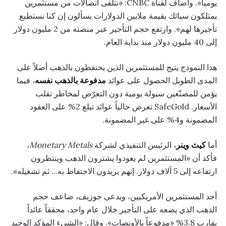
يومياً». وأضاف لقناة CNBC: «نتلقى اتصالات من مستثمرين
يمتلكون سبائك بقيمة ملايين الدولارات يسألون إن كنا نستطيع
تأجيرها لهم». وارتفع حجم التأجير عبر منصته من 2 مليون دولار
إلى 40 مليون دولار منذ بداية العام.
هذا النموذج يتيح للمستثمرين الذين يحتفظون بالذهب أصلاً على
المدى الطويل الحصول على عوائد
مدفوعة بالذهب نفسه
، فيما
يؤمن للمصنّعين سيولة يومية دون التعرّض لمخاطر تقلب
الأسعار. SafeGold تعرض حالياً عوائد تبلغ 2% على العقود
المضمونة و4% على غير المضمونة.
أما
كيث وينر
، الرئيس التنفيذي لشركة
Monetary Metals
،
فأكد أن «المستثمرين لم يعودوا يشترون الذهب وينتظرون
ارتفاعه إلى 5 آلاف دولار. إنهم يريدون الاحتفاظ به… ثم تشغيله».
أحد المستثمرين الأمريكيين، ويدعى جوزيف، ضاعف حجم
الذهب الذي يضعه على التأجير خلال عام واحد، محققاً عائداً
يقارب 3.8% «مدفوعاً بالأونصات». وقال: «الشيء المؤكد الوحيد