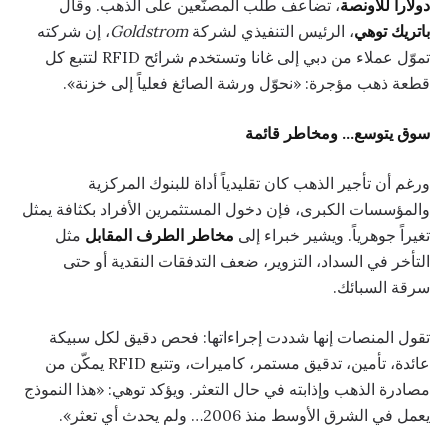
دولاراً للأونصة
، تضاعف طلب المصنّعين على الذهب. وقال
باتريك توهي
، الرئيس التنفيذي لشركة
Goldstrom
، إن شركته
تموّل عملاء من دبي إلى غانا وتستخدم شرائح RFID لتتبع كل
قطعة ذهب مؤجرة: «نحوّل ورشة الصائغ فعلياً إلى خزنة».
سوق يتوسع… ومخاطر قائمة
ورغم أن تأجير الذهب كان تقليدياً أداة للبنوك المركزية
والمؤسسات الكبرى، فإن دخول المستثمرين الأفراد بكثافة يمثل
تغيراً جوهرياً. ويشير خبراء إلى
مخاطر الطرف المقابل
مثل
التأخر في السداد، التزوير، ضعف التدفقات النقدية أو حتى
سرقة السبائك.
تقول المنصات إنها شددت إجراءاتها: فحص دقيق لكل سبيكة
عائدة، تأمين، تدقيق مستمر، كاميرات، وتتبع RFID يمكّن من
مصادرة الذهب وإذابته في حال التعثر. ويؤكد توهي: «هذا النموذج
يعمل في الشرق الأوسط منذ 2006… ولم يحدث أي تعثر».