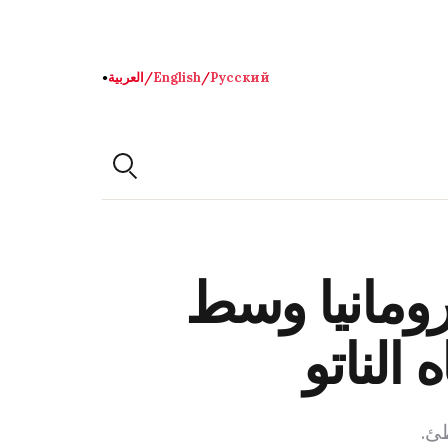
Русский
/
English
/
العربية
●
ومانيا وسط
الناتو
طئ.