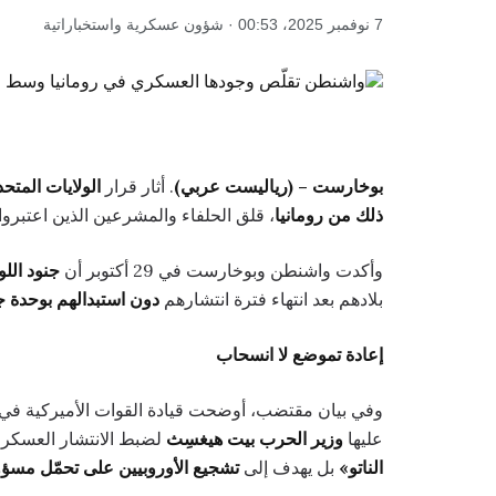
7 نوفمبر 2025، 00:53 · شؤون عسكرية واستخباراتية
بوخارست – (رياليست عربي)
. أثار قرار
الولايات المتح
ذلك من رومانيا
، قلق الحلفاء والمشرعين الذين اعتبرو
وأكدت واشنطن وبوخارست في 29 أكتوبر أن
جنود اللواء ال
بلادهم بعد انتهاء فترة انتشارهم
دون استبدالهم بوحدة ج
إعادة تموضع لا انسحاب
وفي بيان مقتضب، أوضحت قيادة القوات الأميركية في 
عليها
وزير الحرب بيت هيغسِث
لضبط الانتشار العسكري
الناتو»
بل يهدف إلى
تشجيع الأوروبيين على تحمّل مسؤول