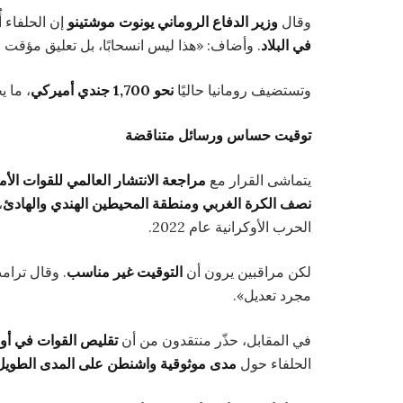
وقال
وزير الدفاع الروماني يونوت موشتينو
إن الحلفاء أُ
في البلاد
. وأضاف: «هذا ليس انسحابًا، بل تعليق مؤقت ل
وتستضيف رومانيا حاليًا
نحو 1,700 جندي أميركي
، ما ي
توقيت حساس ورسائل متناقضة
يتماشى القرار مع
مراجعة الانتشار العالمي للقوات الأم
نصف الكرة الغربي ومنطقة المحيطين الهندي والهادئ
،
الحرب الأوكرانية عام 2022.
لكن مراقبين يرون أن
التوقيت غير مناسب
. وقال ترام
مجرد تعديل».
في المقابل، حذّر منتقدون من أن
تقليص القوات في أور
الحلفاء حول
مدى موثوقية واشنطن على المدى الطويل