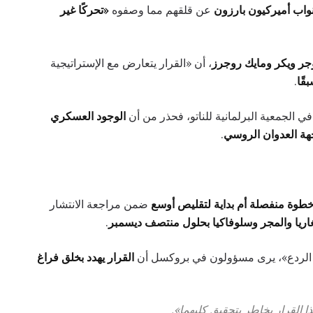
واب أميركيون بارزون
عن قلقهم مما وصفوه
«تحركًا غير
جر ويكر ومايك روجرز
، أن «القرار يتعارض مع الإستراتيجية
قًا
.
في الجمعية البرلمانية للناتو، فحذر من أن
الوجود العسكري
جهة العدوان الروسي
.
طوة منفصلة أم بداية لتقليص أوسع
ضمن مراجعة الانتشار
ريا والمجر وسلوفاكيا بحلول منتصف ديسمبر
.
ة الردع»، يرى مسؤولون في بروكسل أن
القرار يهدد بخلق فراغ
ا القرار يخاطر بتحقيق كليهما».