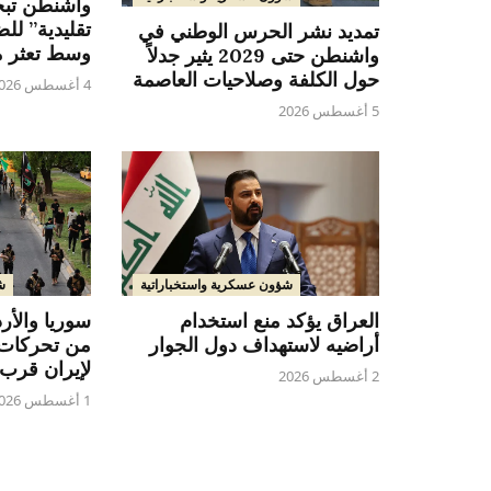
واشنطن تب
تقليدية” لل
تمديد نشر الحرس الوطني في
وسط تعثر م
واشنطن حتى 2029 يثير جدلاً
حول الكلفة وصلاحيات العاصمة
4 أغسطس 2026
5 أغسطس 2026
شؤون عسكرية واستخباراتية
ش
العراق يؤكد منع استخدام
سوريا والأر
أراضيه لاستهداف دول الجوار
من تحركات 
لإيران قرب 
2 أغسطس 2026
1 أغسطس 2026