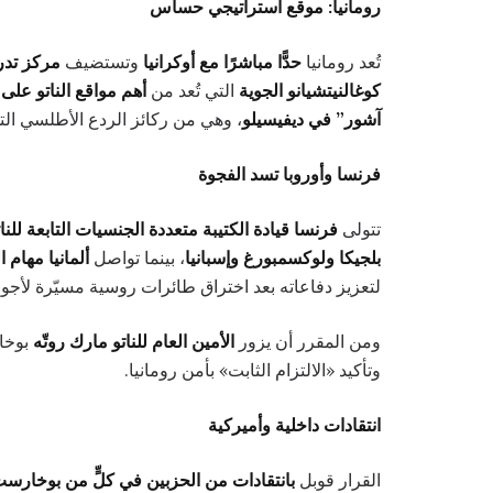
رومانيا: موقع استراتيجي حساس
تُعد رومانيا
حدًّا مباشرًا مع أوكرانيا
وتستضيف
مركز تدري
كوغالنيتشيانو الجوية
التي تُعد من
أهم مواقع الناتو على 
آشور” في ديفيسيلو
، وهي من ركائز الردع الأطلسي التي
فرنسا وأوروبا تسد الفجوة
تتولى
فرنسا قيادة الكتيبة متعددة الجنسيات التابعة للنا
بلجيكا ولوكسمبورغ وإسبانيا
، بينما تواصل
ألمانيا مهام ا
لتعزيز دفاعاته بعد اختراق طائرات روسية مسيّرة لأجو
ومن المقرر أن يزور
الأمين العام للناتو مارك روتّه
بوخارست في 
وتأكيد «الالتزام الثابت» بأمن رومانيا.
انتقادات داخلية وأميركية
القرار قوبل
بانتقادات من الحزبين في كلٍّ من بوخار