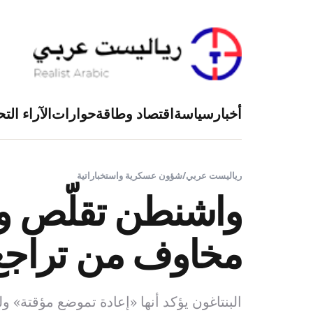
أخبار
سياسة
اقتصاد وطاقة
حوارات
الآراء التح
رياليست عربي
/
شؤون عسكرية واستخباراتية
واشنطن تقلّص و
مخاوف من تراجع ال
البنتاغون يؤكد أنها «إعادة تموضع مؤقتة» 