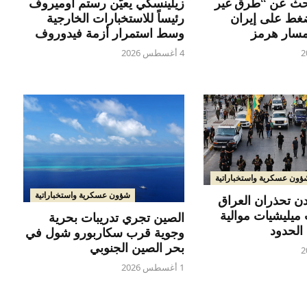
زيلينسكي يعيّن رستم أوميروف
حث عن “طرق غير
رئيساً للاستخبارات الخارجية
ضغط على إيران
وسط استمرار أزمة فيدوروف
سار هرمز
4 أغسطس 2026
ؤون عسكرية واستخباراتية
شؤون عسكرية واستخباراتية
دن تحذران العراق
ميليشيات موالية
الصين تجري تدريبات بحرية
الحدود
وجوية قرب سكاربورو شول في
بحر الصين الجنوبي
1 أغسطس 2026