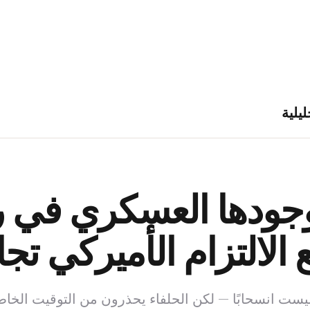
ليلية
جودها العسكري في ر
التزام الأميركي تجاه 
وليست انسحابًا — لكن الحلفاء يحذرون من التوقيت الخا