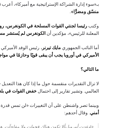
بـ«سوء إدارة الشراكة الإستراتيجية مع أميركا»، أعرب
ن
منسّق ومضرًّا»
.
وكتب
رئيسا لجنتي القوات المسلحة في الكونغرس، رو
المعلنة للرئيس»، مؤكدين أن
الكونغرس لم يُستشر مسب
أما النائب الجمهوري
مايك تيرنر
، رئيس الوفد الأميركي 
الأميركي في أوروبا يجب أن يبقى قويًا وحازمًا في موا
ما التالي؟
لا تزال التقديرات منقسمة حول ما إذا كان هذا التعديل
خ
العالمي. وتشير تقارير إلى احتمال
خفض القوات في بلغا
وبينما تصر واشنطن على أن التغييرات «لن تمس قدر
أمني
. وقال أحدهم:
«وُعدت أوروبا بألا تكون هناك فجوات ولا مفاجآت. هذ