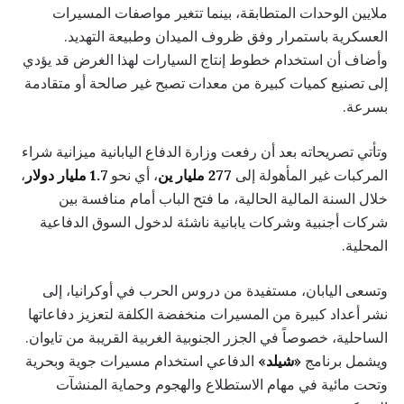
ملايين الوحدات المتطابقة، بينما تتغير مواصفات المسيرات
العسكرية باستمرار وفق ظروف الميدان وطبيعة التهديد.
وأضاف أن استخدام خطوط إنتاج السيارات لهذا الغرض قد يؤدي
إلى تصنيع كميات كبيرة من معدات تصبح غير صالحة أو متقادمة
بسرعة.
وتأتي تصريحاته بعد أن رفعت وزارة الدفاع اليابانية ميزانية شراء
المركبات غير المأهولة إلى
277 مليار ين
، أي نحو
1.7 مليار دولار
،
خلال السنة المالية الحالية، ما فتح الباب أمام منافسة بين
شركات أجنبية وشركات يابانية ناشئة لدخول السوق الدفاعية
المحلية.
وتسعى اليابان، مستفيدة من دروس الحرب في أوكرانيا، إلى
نشر أعداد كبيرة من المسيرات منخفضة الكلفة لتعزيز دفاعاتها
الساحلية، خصوصاً في الجزر الجنوبية الغربية القريبة من تايوان.
ويشمل برنامج
«شيلد»
الدفاعي استخدام مسيرات جوية وبحرية
وتحت مائية في مهام الاستطلاع والهجوم وحماية المنشآت