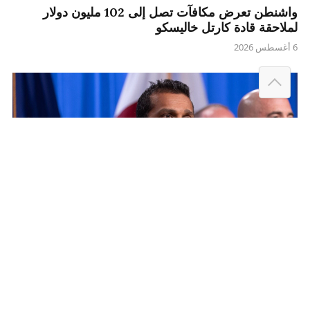
واشنطن تعرض مكافآت تصل إلى 102 مليون دولار
لملاحقة قادة كارتل خاليسكو
6 أغسطس 2026
شؤون عسكرية واستخباراتية
مدير “إف بي آي” يفتح قنوات أمنية غير مسبوقة مع
الصين وروسيا