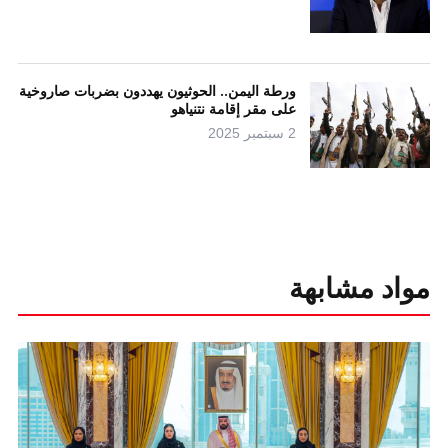
ورطة اليمن.. الحوثيون يهددون بضربات صاروخية
على مقر إقامة نتنياهو
2 سبتمبر 2025
مواد مشابهة