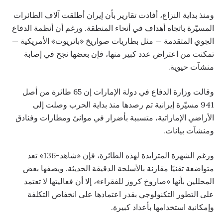
ومنذ بداية النزاع، أفادت تقارير بأن إيران أطلقت آلاف الطائرات
المسيّرة باتجاه أهداف في أنحاء المنطقة. ورغم أن أنظمة الدفاع
الجوي المتقدمة — مثل بطاريات صواريخ «باتريوت» الأمريكية —
تمكنت من اعتراض عدد كبير منها، فإن بعضها نجح في إصابة
منشآت حيوية.
وقالت وزارة الدفاع في دولة الإمارات إن 65 طائرة من أصل
941 مسيّرة إيرانية تم رصدها منذ بداية الحرب وصلت إلى
الأراضي الإماراتية، متسببة بأضرار في موانئ ومطارات وفنادق
ومنشآت بيانات.
ورغم الشهرة المتزايدة لهذه الطائرة، فإن «شاهد-136» تعد
متواضعة تقنيًا مقارنة بالأسلحة الدقيقة الحديثة. ويصفها بعض
المحللين بأنها «صاروخ كروز للفقراء»، إلا أن فعاليتها لا تعتمد
على التطور التكنولوجي بقدر اعتمادها على انخفاض التكلفة
وإمكانية استخدامها بأعداد كبيرة.