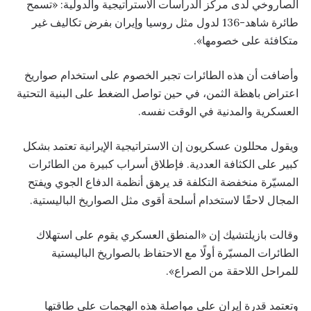
الصاروخي لدى مركز الدراسات الاستراتيجية والدولية: «تسمح
طائرة شاهد-136 لدول مثل روسيا وإيران بفرض تكاليف غير
متكافئة على خصومها».
وأضافت أن هذه الطائرات تجبر الخصوم على استخدام صواريخ
اعتراض باهظة الثمن، في حين تواصل الضغط على البنية التحتية
العسكرية والمدنية في الوقت نفسه.
ويقول محللون عسكريون إن الاستراتيجية الإيرانية تعتمد بشكل
كبير على الكثافة العددية. فإطلاق أسراب كبيرة من الطائرات
المسيّرة منخفضة التكلفة قد يرهق أنظمة الدفاع الجوي ويفتح
المجال لاحقًا لاستخدام أسلحة أقوى مثل الصواريخ الباليستية.
وقالت بازيلتشيك إن «المنطق العسكري يقوم على استهلاك
الطائرات المسيّرة أولًا مع الاحتفاظ بالصواريخ الباليستية
للمراحل اللاحقة من الصراع».
وتعتمد قدرة إيران على مواصلة هذه الهجمات على طاقتها