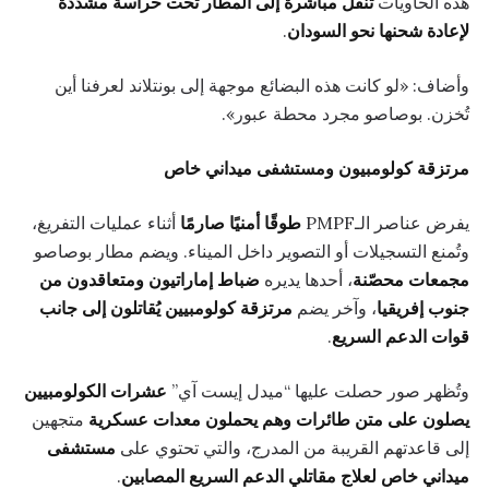
هذه الحاويات
تُنقل مباشرة إلى المطار تحت حراسة مشددة
لإعادة شحنها نحو السودان
.
وأضاف: «لو كانت هذه البضائع موجهة إلى بونتلاند لعرفنا أين
تُخزن. بوصاصو مجرد محطة عبور».
مرتزقة كولومبيون ومستشفى ميداني خاص
يفرض عناصر الـPMPF
طوقًا أمنيًا صارمًا
أثناء عمليات التفريغ،
وتُمنع التسجيلات أو التصوير داخل الميناء. ويضم مطار بوصاصو
مجمعات محصّنة
، أحدها يديره
ضباط إماراتيون ومتعاقدون من
جنوب إفريقيا
، وآخر يضم
مرتزقة كولومبيين يُقاتلون إلى جانب
قوات الدعم السريع
.
وتُظهر صور حصلت عليها “ميدل إيست آي”
عشرات الكولومبيين
يصلون على متن طائرات وهم يحملون معدات عسكرية
متجهين
إلى قاعدتهم القريبة من المدرج، والتي تحتوي على
مستشفى
ميداني خاص لعلاج مقاتلي الدعم السريع المصابين
.