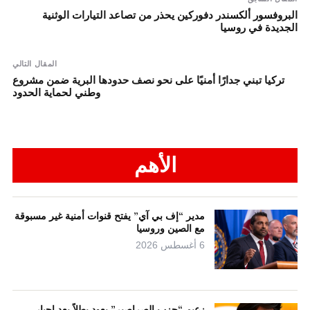
البروفسور ألكسندر دفوركين يحذر من تصاعد التيارات الوثنية
الجديدة في روسيا
المقال التالي
تركيا تبني جدارًا أمنيًا على نحو نصف حدودها البرية ضمن مشروع
وطني لحماية الحدود
الأهم
مدير “إف بي آي” يفتح قنوات أمنية غير مسبوقة
مع الصين وروسيا
6 أغسطس 2026
زعيم “حزب الصراصير” يعود بطلاً بعد إجبار