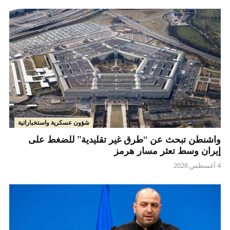
شؤون عسكرية واستخباراتية
واشنطن تبحث عن “طرق غير تقليدية” للضغط على
إيران وسط تعثر مسار هرمز
4 أغسطس 2026