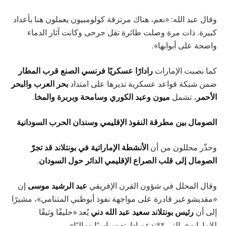
وقال عبد الله: «نعم، هناك مرتزقة كولومبيون يعملون هنا بأعداد
كبيرة. ذات مرة وصلت طائرة تقل جرحى وكانت آثار الدماء
واضحة على أبوابها».
كما نصبت الإمارات
رادارًا عسكريًا فرنسي الصنع قرب المطار
ضمن شبكة قواعد عسكرية تديرها على امتداد
بحر العرب والبحر
الأحمر
، تشمل
ميون وعبد الكوري وسامحة وبربرة والمخا
.
الصومال بين مطرقة النفوذ الإقليمي وسندان الحرب السودانية
وحذّر محللون من أن
الأنشطة الإماراتية في بونتلاند قد تجرّ
الصومال إلى قلب الصراع الإقليمي الدائر حول السودان
.
وقال المحلل في شؤون القرن الإفريقي
عبد الرشيد موسى
إن
«مقديشو غير قادرة على مواجهة نفوذ أبوظبي المتنامي»، مشيرًا
إلى أن
رئيس بونتلاند سعيد عبد الله دني
يُعد «حليفًا وثيقًا
للإمارات»، التي **تدعم إدارته سياسيًا وماليًا».