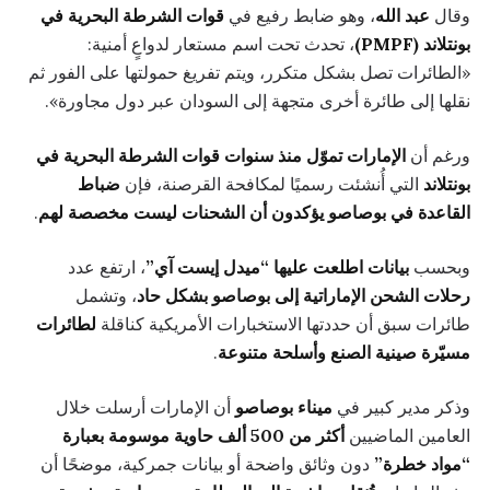
وقال
عبد الله
، وهو ضابط رفيع في
قوات الشرطة البحرية في
بونتلاند (PMPF)
، تحدث تحت اسم مستعار لدواعٍ أمنية:
«الطائرات تصل بشكل متكرر، ويتم تفريغ حمولتها على الفور ثم
نقلها إلى طائرة أخرى متجهة إلى السودان عبر دول مجاورة».
ورغم أن
الإمارات تموّل منذ سنوات قوات الشرطة البحرية في
بونتلاند
التي أُنشئت رسميًا لمكافحة القرصنة، فإن
ضباط
القاعدة في بوصاصو يؤكدون أن الشحنات ليست مخصصة لهم
.
وبحسب
بيانات اطلعت عليها “ميدل إيست آي”
، ارتفع عدد
رحلات الشحن الإماراتية إلى بوصاصو بشكل حاد
، وتشمل
طائرات سبق أن حددتها الاستخبارات الأمريكية كناقلة
لطائرات
مسيّرة صينية الصنع وأسلحة متنوعة
.
وذكر مدير كبير في
ميناء بوصاصو
أن الإمارات أرسلت خلال
العامين الماضيين
أكثر من 500 ألف حاوية موسومة بعبارة
“مواد خطرة”
دون وثائق واضحة أو بيانات جمركية، موضحًا أن