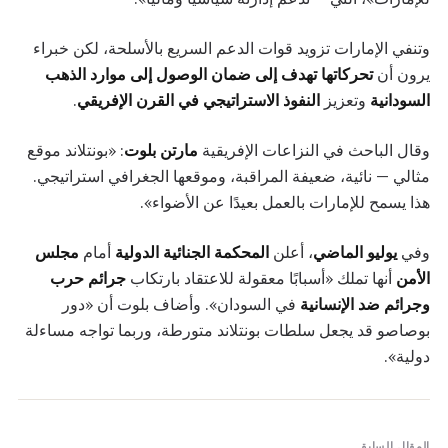
وتنفي الإمارات تزويد قوات الدعم السريع بالأسلحة، لكن خبراء
يرون أن
تحركاتها تهدف إلى ضمان الوصول إلى موارد الذهب
السودانية
وتعزيز
النفوذ الاستراتيجي في القرن الإفريقي
.
وقال الباحث في النزاعات الإفريقية
مارتن بلوت
: «بونتلاند موقع
مثالي — نائية، ضعيفة المراقبة، وموقعها الجغرافي استراتيجي.
هذا يسمح للإمارات بالعمل بعيدًا عن الأضواء».
وفي
يوليو الماضي
، أعلن
المحكمة الجنائية الدولية
أمام
مجلس
الأمن
أنها تملك «أسبابًا معقولة للاعتقاد بارتكاب
جرائم حرب
وجرائم ضد الإنسانية
في السودان». وأضاف بلوت أن «دور
بوصاصو قد يجعل سلطات بونتلاند متورطة، وربما تواجه مساءلة
دولية».
المقال السابق