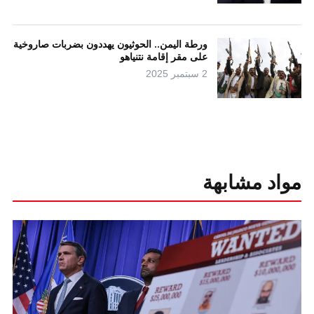
ورطة اليمن.. الحوثيون يهددون بضربات صاروخية
على مقر إقامة نتنياهو
2 سبتمبر 2025
مواد مشابهة