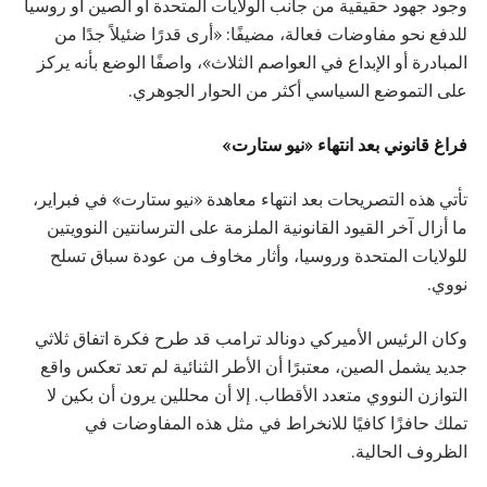
وجود جهود حقيقية من جانب الولايات المتحدة أو الصين أو روسيا
للدفع نحو مفاوضات فعالة، مضيفًا: «أرى قدرًا ضئيلاً جدًا من
المبادرة أو الإبداع في العواصم الثلاث»، واصفًا الوضع بأنه يركز
على التموضع السياسي أكثر من الحوار الجوهري.
فراغ قانوني بعد انتهاء «نيو ستارت»
تأتي هذه التصريحات بعد انتهاء معاهدة «نيو ستارت» في فبراير،
ما أزال آخر القيود القانونية الملزمة على الترسانتين النوويتين
للولايات المتحدة وروسيا، وأثار مخاوف من عودة سباق تسلح
نووي.
وكان الرئيس الأميركي دونالد ترامب قد طرح فكرة اتفاق ثلاثي
جديد يشمل الصين، معتبرًا أن الأطر الثنائية لم تعد تعكس واقع
التوازن النووي متعدد الأقطاب. إلا أن محللين يرون أن بكين لا
تملك حافزًا كافيًا للانخراط في مثل هذه المفاوضات في
الظروف الحالية.