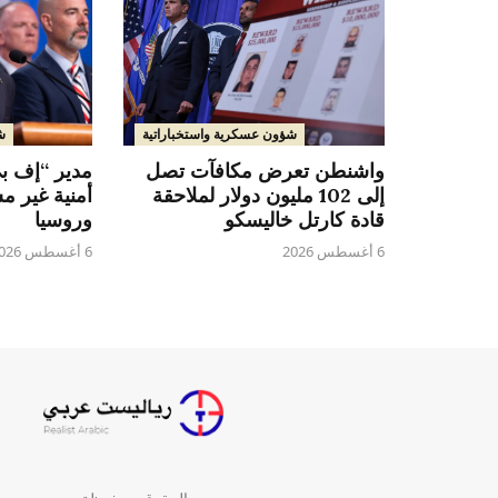
شؤون عسكرية واستخباراتية
ش
واشنطن تعرض مكافآت تصل
مدير “إف بي
إلى 102 مليون دولار لملاحقة
أمنية غير م
قادة كارتل خاليسكو
وروسيا
6 أغسطس 2026
6 أغسطس 2026