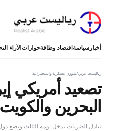
أخبار
سياسة
اقتصاد وطاقة
حوارات
الآراء التح
رياليست عربي
/
شؤون عسكرية واستخباراتية
تصعيد أمريكي إي
البحرين والكويت
تبادل الضربات يدخل يومه الثالث ويضع دول