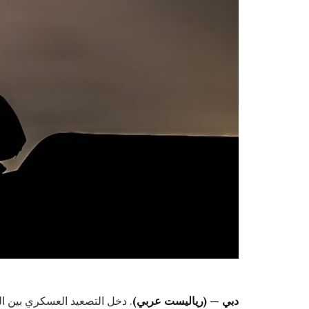
دبي — (رياليست عربي)
. دخل التصعيد العسكري بين ال