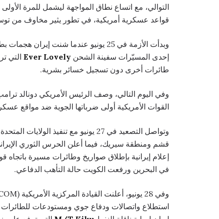
التوالي، مع اتساع نطاق المواجهة ليشمل للمرة الأولى م
قواعد عسكرية أمريكية، في تطور يثير مخاوف من توسع
وبدأت الأزمة في 25 يونيو عندما شنت إ
إحدى المسيّرات سفينة الشحن
Ever Lovely
التي تر
طائرات أخرى دون تسجيل خسائر بشرية.
وفي اليوم التالي، وصف الرئيس الأمريكي دونالد ترامب ا
القوات الأمريكية أولى ضرباتها الجوية ضد مواقع عسكر
وتواصل التصعيد في 27 يونيو مع تنفيذ 
قشم ومنطقة سيريك، فيما أعلن الحرس الثوري الإيراني
إعلام إيرانية بإطلاق صواريخ وطائرات مسيرة باتجاه قو
في البحرين ورفعت الكويت حالة التأهب الدفاعي.
استطلاع واتصالات ودفاع جوي ومستودعات للطائرات ا
إيران إصابة ناقلة النفط
M/T Kiku
التي ترفع علم بنم