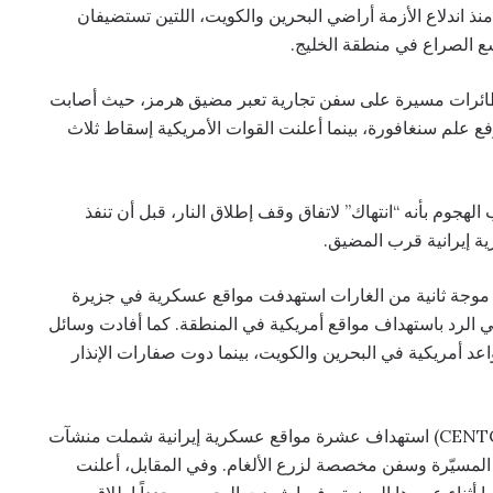
نذ اندلاع الأزمة أراضي البحرين والكويت، اللتين تستضيفان
 الصراع في منطقة الخليج.
يران هجمات بطائرات مسيرة على سفن تجارية تعبر مضيق هرمز، حيث أصابت
فع علم سنغافورة، بينما أعلنت القوات الأمريكية إسقاط ثلاث
لهجوم بأنه “انتهاك” لاتفاق وقف إطلاق النار، قبل أن تنفذ
ية إيرانية قرب المضيق.
الولايات المتحدة موجة ثانية من الغارات استهدفت مواقع عسكرية في جزيرة
 الرد باستهداف مواقع أمريكية في المنطقة. كما أفادت وسائل
اعد أمريكية في البحرين والكويت، بينما دوت صفارات الإنذار
وفي 28 يونيو، أعلنت القيادة المركزية الأمريكية (CENTCOM) استهداف عشرة مواقع عسكرية إيرانية شملت منشآت
لمسيّرة وسفن مخصصة لزرع الألغام. وفي المقابل، أعلنت
ا أثناء عبورها المضيق، فيما شهدت البحرين مجدداً إطلاق