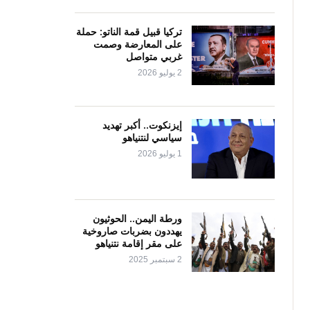
تركيا قبيل قمة الناتو: حملة
على المعارضة وصمت
غربي متواصل
2 يوليو 2026
إيزنكوت.. أكبر تهديد
سياسي لنتنياهو
1 يوليو 2026
ورطة اليمن.. الحوثيون
يهددون بضربات صاروخية
على مقر إقامة نتنياهو
2 سبتمبر 2025