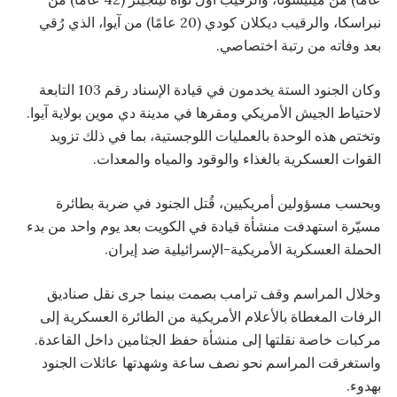
نبراسكا، والرقيب ديكلان كودي (20 عامًا) من آيوا، الذي رُقي
بعد وفاته من رتبة اختصاصي.
وكان الجنود الستة يخدمون في قيادة الإسناد رقم 103 التابعة
لاحتياط الجيش الأمريكي ومقرها في مدينة دي موين بولاية آيوا.
وتختص هذه الوحدة بالعمليات اللوجستية، بما في ذلك تزويد
القوات العسكرية بالغذاء والوقود والمياه والمعدات.
وبحسب مسؤولين أمريكيين، قُتل الجنود في ضربة بطائرة
مسيّرة استهدفت منشأة قيادة في الكويت بعد يوم واحد من بدء
الحملة العسكرية الأمريكية-الإسرائيلية ضد إيران.
وخلال المراسم وقف ترامب بصمت بينما جرى نقل صناديق
الرفات المغطاة بالأعلام الأمريكية من الطائرة العسكرية إلى
مركبات خاصة نقلتها إلى منشأة حفظ الجثامين داخل القاعدة.
واستغرقت المراسم نحو نصف ساعة وشهدتها عائلات الجنود
بهدوء.