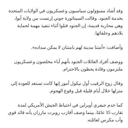
وقد أشاد مسؤولون سياسيون وعسكريون في الولايات المتحدة
بخدمة الجنود. وقالت السيناتورة جوني إرنست من ولاية آيوا،
وهي محاربة قديمة، إن الجنود قتلوا أثناء تنفيذ مهمة لحماية
بلادهم وحلفائها.
وأضافت: «أمتنا مدينة لهم بامتنان لا يمكن سداده».
ووصف أفراد العائلات الجنود بأنهم آباء مخلصون وعسكريون
ملتزمون وقادة يحظون بالاحترام.
وقال زوج الرقيب أول نيكول أمور إنها كانت تستعد للعودة إلى
منزلها خلال أيام قليلة قبل وقوع الهجوم.
كما خدم جيفري أوبراين في احتياط الجيش الأمريكي لمدة
تقارب 15 عامًا، بينما وصف أقارب روبرت مارزان بأنه قائد قوي
وأب مكرس لعائلته.