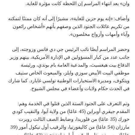
وان» بعد انتهاء المراسم إن اللحظة كانت مؤثرة للغاية.
وأضاف: «إنه يوم حزين للغاية»، مشيرًا إلى أنه كان ممتنًا لتمكنه
من تكريم عائلات الجنود الذين وصفهم بأنهم «أشخاص رائعون
وآباء وأمهات وأزواج مخلصون».
وحضر المراسم أيضًا نائب الرئيس جي دي فانس وزوجته، إلى
جانب عدد من كبار المسؤولين في الإدارة الأمريكية، بينهم وزير
الدفاع بيت هيغسيث، والمدعية العامة بام بوندي، ورئيسة
موظفي البيت الأبيض سوزي وايلز، والمبعوث الخاص ستيف
ويتكوف، ومديرة الاستخبارات الوطنية تولسي غابارد. كما شارك
في الحدث حكام ولايات وأعضاء في مجلس الشيوخ.
وتم التعرف على الجنود الستة الذين قتلوا في الخدمة وهم:
المقدم جيفري أوبراين (45 عامًا) من ولاية آيوا، والنقيب كودي
خورك (35 عامًا) من فلوريدا، وضابط الصف الثالث روبرت
مارزان (54 عامًا) من كاليفورنيا، والرقيب أول نيكول أمور (39
عامًا) من مينيسوتا، والرقيب أول نواه تيتجينز (42 عامًا) من