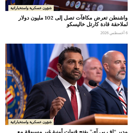
شؤون عسكرية واستخباراتية
واشنطن تعرض مكافآت تصل إلى 102 مليون دولار
لملاحقة قادة كارتل خاليسكو
6 أغسطس 2026
شؤون عسكرية واستخباراتية
مدير “إف بي آي” يفتح قنوات أمنية غير مسبوقة مع