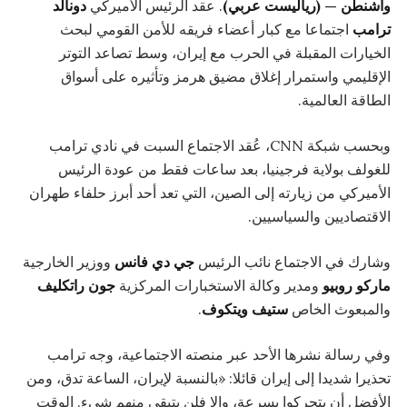
واشنطن — (رياليست عربي)
. عقد الرئيس الأميركي
دونالد
ترامب
اجتماعا مع كبار أعضاء فريقه للأمن القومي لبحث
الخيارات المقبلة في الحرب مع إيران، وسط تصاعد التوتر
الإقليمي واستمرار إغلاق مضيق هرمز وتأثيره على أسواق
الطاقة العالمية.
وبحسب شبكة CNN، عُقد الاجتماع السبت في نادي ترامب
للغولف بولاية فرجينيا، بعد ساعات فقط من عودة الرئيس
الأميركي من زيارته إلى الصين، التي تعد أحد أبرز حلفاء طهران
الاقتصاديين والسياسيين.
وشارك في الاجتماع نائب الرئيس
جي دي فانس
ووزير الخارجية
ماركو روبيو
ومدير وكالة الاستخبارات المركزية
جون راتكليف
والمبعوث الخاص
ستيف ويتكوف
.
وفي رسالة نشرها الأحد عبر منصته الاجتماعية، وجه ترامب
تحذيرا شديدا إلى إيران قائلا: «بالنسبة لإيران، الساعة تدق، ومن
الأفضل أن يتحركوا بسرعة، وإلا فلن يتبقى منهم شيء. الوقت