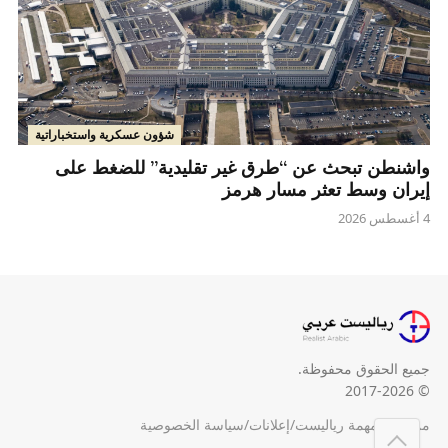
شؤون عسكرية واستخباراتية
واشنطن تبحث عن “طرق غير تقليدية” للضغط على
إيران وسط تعثر مسار هرمز
4 أغسطس 2026
جميع الحقوق محفوظة.
© 2017-2026
من نحن
/
مهمة رياليست
/
إعلانات
/
سياسة الخصوصية