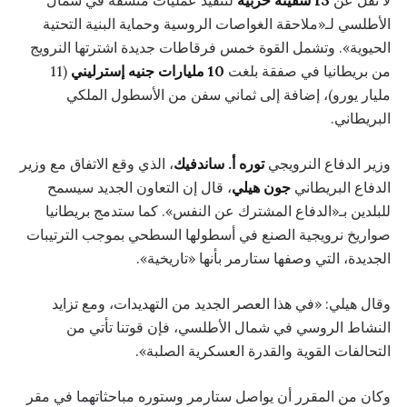
الأطلسي لـ«ملاحقة الغواصات الروسية وحماية البنية التحتية
الحيوية». وتشمل القوة خمس فرقاطات جديدة اشترتها النرويج
من بريطانيا في صفقة بلغت
10 مليارات جنيه إسترليني
(11
مليار يورو)، إضافة إلى ثماني سفن من الأسطول الملكي
البريطاني.
وزير الدفاع النرويجي
توره أ. ساندفيك
، الذي وقع الاتفاق مع وزير
الدفاع البريطاني
جون هيلي
، قال إن التعاون الجديد سيسمح
للبلدين بـ«الدفاع المشترك عن النفس». كما ستدمج بريطانيا
صواريخ نرويجية الصنع في أسطولها السطحي بموجب الترتيبات
الجديدة، التي وصفها ستارمر بأنها «تاريخية».
وقال هيلي: «في هذا العصر الجديد من التهديدات، ومع تزايد
النشاط الروسي في شمال الأطلسي، فإن قوتنا تأتي من
التحالفات القوية والقدرة العسكرية الصلبة».
وكان من المقرر أن يواصل ستارمر وستوره مباحثاتهما في مقر