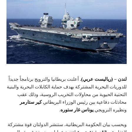
لندن – (رياليست عربي).
أعلنت بريطانيا والنرويج برنامجاً جديداً
للدوريات البحرية المشتركة بهدف حماية الكابلات البحرية والبنية
التحتية الحيوية من محاولات التخريب الروسية، وذلك عقب
محادثات دفاعية بين رئيس الوزراء البريطاني
كير ستارمر
ونظيره النرويجي
يوناس غار ستوره
.
وبحسب بيان الحكومة البريطانية، ستنشر الدولتان قوة مشتركة
لا تقل عن
13 سفينة حربية
لتنفيذ عمليات منسقة في شمال