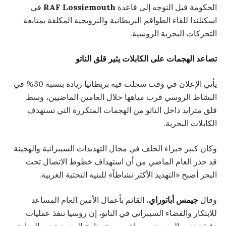
الحكومة قبل التوجه إلى قاعدة
RAF Lossiemouth
في
اسكتلندا للقاء الطواقم البريطانية والنرويجية المكلفة بمتابعة
التحركات البحرية الروسية.
تصاعد الهجمات على الكابلات يثير قلق الناتو
يأتي الإعلان في وقت سجلت فيه بريطانيا زيادة بنسبة 30% في
النشاط الروسي قرب مياهها خلال العامين الماضيين، وسط
قلق متزايد داخل الناتو من الهجمات المتكررة التي تستهدف
الكابلات البحرية.
وكان كبير خبراء الحلف في مجال التهديدات السيبرانية والهجينة
قد حذر العام الماضي من أن استهداف خطوط الاتصال تحت
البحر أصبح «التهديد الأكثر نشاطاً» للبنية التحتية الغربية.
وقال
جيمس أباتوراي
، القائم بأعمال الأمين العام المساعد
للابتكار والفضاء السيبراني في الناتو، إن روسيا تنفذ عمليات
دقيقة تحت البحر ضمن ما تسميه «برنامج البحوث تحت البحار»،