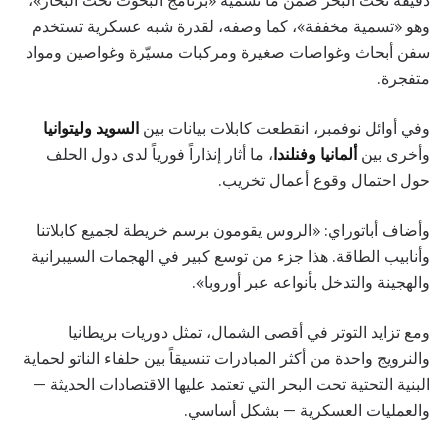
وهو «تسمية مخففة»، كما وصفه، لقدرة شبه عسكرية تستخدم
سفن أبحاث وغواصات صغيرة ومركبات مسيّرة وغواصين ومواد
متفجرة.
وفي أوائل نوفمبر، انقطعت كابلات بيانات بين
السويد وليتوانيا
وأخرى بين
ألمانيا وفنلندا
، ما أثار إنذاراً فورياً لدى دول الحلف
حول احتمال وقوع أعمال تخريب.
وأضاف أباتوراي: «الروس يقومون برسم خريطة لجميع كابلاتنا
وأنابيب الطاقة. هذا جزء من توسع كبير في الهجمات السيبرانية
والهجينة والتدخل بأنواعه عبر أوروبا».
ومع تزايد التوتر في أقصى الشمال، تمثل دوريات بريطانيا
والنرويج واحدة من أكثر المبادرات تنسيقاً بين حلفاء الناتو لحماية
البنية التحتية تحت البحر التي تعتمد عليها الاقتصادات الحديثة —
والعمليات العسكرية — بشكل أساسي.